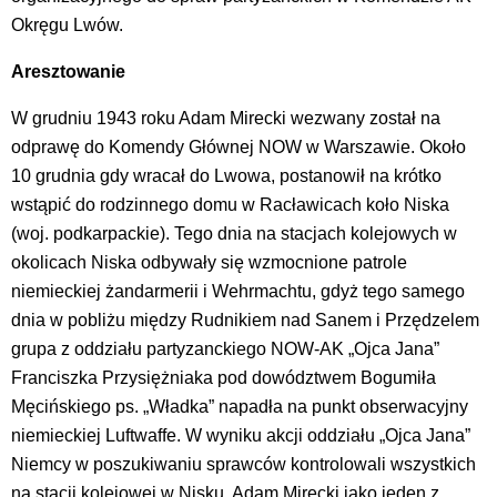
Okręgu Lwów.
Aresztowanie
W grudniu 1943 roku Adam Mirecki wezwany został na
odprawę do Komendy Głównej NOW w Warszawie. Około
10 grudnia gdy wracał do Lwowa, postanowił na krótko
wstąpić do rodzinnego domu w Racławicach koło Niska
(woj. podkarpackie). Tego dnia na stacjach kolejowych w
okolicach Niska odbywały się wzmocnione patrole
niemieckiej żandarmerii i Wehrmachtu, gdyż tego samego
dnia w pobliżu między Rudnikiem nad Sanem i Przędzelem
grupa z oddziału partyzanckiego NOW-AK „Ojca Jana”
Franciszka Przysiężniaka pod dowództwem Bogumiła
Męcińskiego ps. „Władka” napadła na punkt obserwacyjny
niemieckiej Luftwaffe. W wyniku akcji oddziału „Ojca Jana”
Niemcy w poszukiwaniu sprawców kontrolowali wszystkich
na stacji kolejowej w Nisku. Adam Mirecki jako jeden z