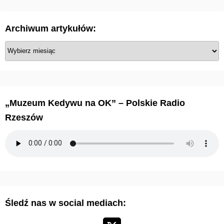
Archiwum artykułów:
A
r
c
h
i
„Muzeum Kedywu na OK” – Polskie Radio
w
Rzeszów
u
m
a
r
t
y
Śledź nas w social mediach:
k
u