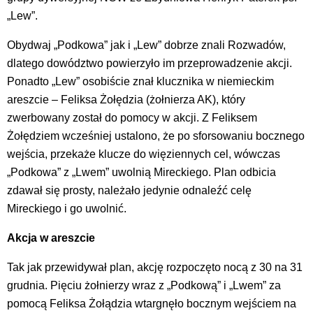
„Lew”.
Obydwaj „Podkowa” jak i „Lew” dobrze znali Rozwadów,
dlatego dowództwo powierzyło im przeprowadzenie akcji.
Ponadto „Lew” osobiście znał klucznika w niemieckim
areszcie – Feliksa Żołędzia (żołnierza AK), który
zwerbowany został do pomocy w akcji. Z Feliksem
Żołędziem wcześniej ustalono, że po sforsowaniu bocznego
wejścia, przekaże klucze do więziennych cel, wówczas
„Podkowa” z „Lwem” uwolnią Mireckiego. Plan odbicia
zdawał się prosty, należało jedynie odnaleźć celę
Mireckiego i go uwolnić.
Akcja w areszcie
Tak jak przewidywał plan, akcję rozpoczęto nocą z 30 na 31
grudnia. Pięciu żołnierzy wraz z „Podkową” i „Lwem” za
pomocą Feliksa Żołądzia wtargnęło bocznym wejściem na