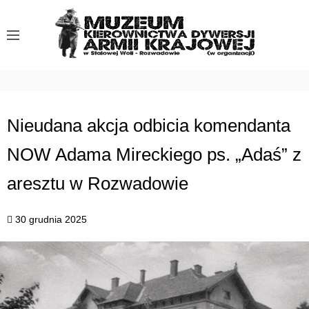
S
k
i
p
t
o
c
Nieudana akcja odbicia komendanta
o
NOW Adama Mireckiego ps. „Adaś” z
n
t
aresztu w Rozwadowie
e
n
30 grudnia 2025
t