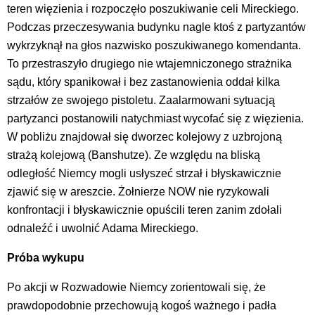
teren więzienia i rozpoczęło poszukiwanie celi Mireckiego.
Podczas przeczesywania budynku nagle ktoś z partyzantów
wykrzyknął na głos nazwisko poszukiwanego komendanta.
To przestraszyło drugiego nie wtajemniczonego strażnika
sądu, który spanikował i bez zastanowienia oddał kilka
strzałów ze swojego pistoletu. Zaalarmowani sytuacją
partyzanci postanowili natychmiast wycofać się z więzienia.
W pobliżu znajdował się dworzec kolejowy z uzbrojoną
strażą kolejową (Banshutze). Ze względu na bliską
odległość Niemcy mogli usłyszeć strzał i błyskawicznie
zjawić się w areszcie. Żołnierze NOW nie ryzykowali
konfrontacji i błyskawicznie opuścili teren zanim zdołali
odnaleźć i uwolnić Adama Mireckiego.
Próba wykupu
Po akcji w Rozwadowie Niemcy zorientowali się, że
prawdopodobnie przechowują kogoś ważnego i padła