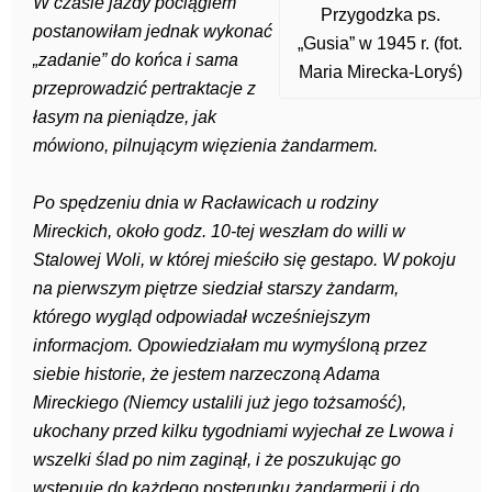
W czasie jazdy pociągiem
Przygodzka ps.
postanowiłam jednak wykonać
„Gusia” w 1945 r. (fot.
„zadanie” do końca i sama
Maria Mirecka-Loryś)
przeprowadzić pertraktacje z
łasym na pieniądze, jak
mówiono, pilnującym więzienia żandarmem.
Po spędzeniu dnia w Racławicach u rodziny
Mireckich, około godz. 10-tej weszłam do willi w
Stalowej Woli, w której mieściło się gestapo. W pokoju
na pierwszym piętrze siedział starszy żandarm,
którego wygląd odpowiadał wcześniejszym
informacjom. Opowiedziałam mu
wymyśloną przez
siebie historie, że jestem narzeczoną Adama
Mireckiego (Niemcy ustalili już jego tożsamość),
ukochany przed kilku tygodniami wyjechał ze Lwowa i
wszelki ślad po nim zaginął, i że poszukując go
wstępuję do każdego posterunku żandarmerii i do