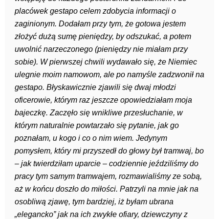
placówek gestapo celem zdobycia informacji o
zaginionym. Dodałam przy tym, że gotowa jestem
złożyć dużą sumę pieniędzy, by odszukać, a potem
uwolnić narzeczonego (pieniędzy nie miałam przy
sobie). W pierwszej chwili wydawało się, że Niemiec
ulegnie moim namowom, ale po namyśle zadzwonił na
gestapo. Błyskawicznie zjawili się dwaj młodzi
oficerowie, którym raz jeszcze opowiedziałam moja
bajeczkę. Zaczęło się wnikliwe przesłuchanie, w
którym naturalnie powtarzało się pytanie, jak go
poznałam, u kogo i co o nim wiem. Jedynym
pomysłem, który mi przyszedł do głowy był tramwaj, bo
– jak twierdziłam uparcie – codziennie jeździliśmy do
pracy tym samym tramwajem, rozmawialiśmy ze sobą,
aż w końcu doszło do miłości. Patrzyli na mnie jak na
osobliwą zjawę, tym bardziej, iż byłam ubrana
„elegancko” jak na ich zwykłe ofiary, dziewczyny z