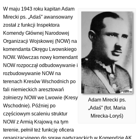
W maju 1943 roku kapitan Adam
Mirecki ps. „Adaś” awansowany
został z funkcji Inspektora
Komendy Głównej Narodowej
Organizacji Wojskowej (NOW) na
komendanta Okręgu Lwowskiego
NOW. Wówczas nowy komendant
NOW rozpoczął odbudowywanie i
rozbudowywanie NOW na
terenach Kresów Wschodnich po
fali niemieckich aresztowań
żołnierzy NOW we Lwowie (Kresy
Adam Mirecki ps.
Wschodnie). Później po
„Adaś” (fot. Maria
częściowym scaleniu struktur
Mirecka-Loryś)
NOW z Armią Krajową na tym
terenie, pełnił też funkcję oficera
organizacyjnego do spraw partyzanckich w Komendzie AK