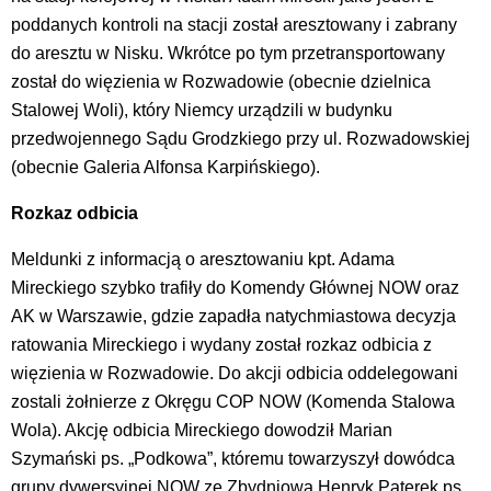
poddanych kontroli na stacji został aresztowany i zabrany
do aresztu w Nisku. Wkrótce po tym przetransportowany
został do więzienia w Rozwadowie (obecnie dzielnica
Stalowej Woli), który Niemcy urządzili w budynku
przedwojennego Sądu Grodzkiego przy ul. Rozwadowskiej
(obecnie Galeria Alfonsa Karpińskiego).
Rozkaz odbicia
Meldunki z informacją o aresztowaniu kpt. Adama
Mireckiego szybko trafiły do Komendy Głównej NOW oraz
AK w Warszawie, gdzie zapadła natychmiastowa decyzja
ratowania Mireckiego i wydany został rozkaz odbicia z
więzienia w Rozwadowie. Do akcji odbicia oddelegowani
zostali żołnierze z Okręgu COP NOW (Komenda Stalowa
Wola). Akcję odbicia Mireckiego dowodził Marian
Szymański ps. „Podkowa”, któremu towarzyszył dowódca
grupy dywersyjnej NOW ze Zbydniowa Henryk Paterek ps.