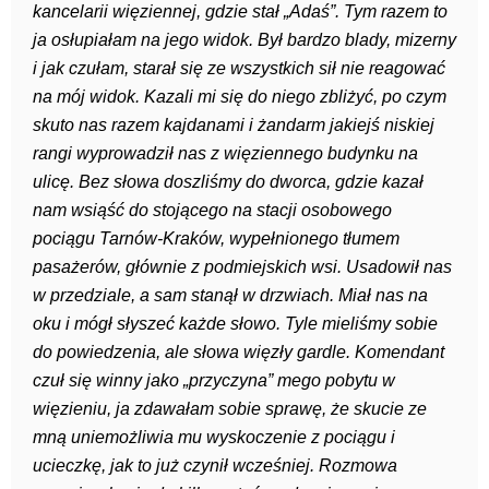
kancelarii więziennej, gdzie stał „Adaś”. Tym razem to
ja osłupiałam na jego widok. Był bardzo blady, mizerny
i jak czułam, starał się ze wszystkich sił nie reagować
na mój widok. Kazali mi się do niego zbliżyć, po czym
skuto nas razem kajdanami i żandarm jakiejś niskiej
rangi wyprowadził nas z więziennego budynku na
ulicę. Bez słowa doszliśmy do dworca, gdzie kazał
nam wsiąść do stojącego na stacji osobowego
pociągu Tarnów-Kraków, wypełnionego tłumem
pasażerów, głównie z podmiejskich wsi. Usadowił nas
w przedziale, a sam stanął w drzwiach. Miał nas na
oku i mógł słyszeć każde słowo. Tyle mieliśmy sobie
do powiedzenia, ale słowa więzły gardle. Komendant
czuł się winny jako „przyczyna” mego pobytu w
więzieniu, ja zdawałam sobie sprawę, że skucie ze
mną uniemożliwia mu wyskoczenie z pociągu i
ucieczkę, jak to już czynił wcześniej. Rozmowa