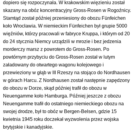
dopiero się rozpoczynała. W krakowskim więzieniu został
skazany na obóz koncentracyjny Gross-Rosen w Rogoźnicy.
Stamtąd został później przeniesiony do obozu Fünfeichen
koło Wrocławia. W niemieckim Fünfeichen był grupie 5000
więźniów, którzy pracowali w fabryce Kruppa, i którym od 20
do 24 stycznia Niemcy urządzili w mrozie i bez jedzenia
morderczy marsz z powrotem do Gross-Rosen. Po
powtórnym przybyciu do Gross-Rosen został w lutym
załadowany do otwartego wagonu kolejowego i
przewieziony w głąb w III Rzeszy na stojąco do Nordhausen
w górach Harcu. Z Nordhausen został następnie zapędzony
do obozu w Dorze, skąd później trafił do obozu w
Neuengamme koło Hamburga. Później jeszcze z obozu
Neuengamme trafił do ostatniego niemieckiego obozu na
swojej drodze, był to obóz w Bergen-Belsen, gdzie 15
kwietnia 1945 roku doczekał wyzwolenia przez wojska
brytyjskie i kanadyjskie.