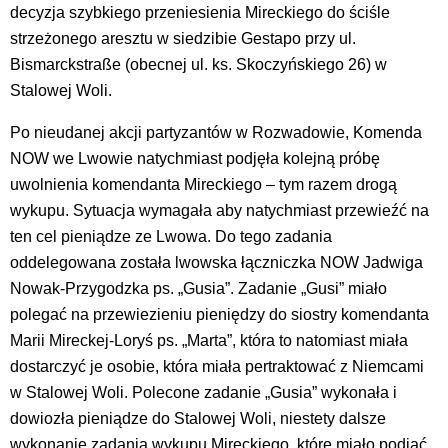
decyzja szybkiego przeniesienia Mireckiego do ściśle
strzeżonego aresztu w siedzibie Gestapo przy ul.
Bismarckstraße (obecnej ul. ks. Skoczyńskiego 26) w
Stalowej Woli.
Po nieudanej akcji partyzantów w Rozwadowie, Komenda
NOW we Lwowie natychmiast podjęła kolejną próbę
uwolnienia komendanta Mireckiego – tym razem drogą
wykupu. Sytuacja wymagała aby natychmiast przewieźć na
ten cel pieniądze ze Lwowa. Do tego zadania
oddelegowana została lwowska łączniczka NOW Jadwiga
Nowak-Przygodzka ps. „Gusia”. Zadanie „Gusi” miało
polegać na przewiezieniu pieniędzy do siostry komendanta
Marii Mireckej-Loryś ps. „Marta”, która to natomiast miała
dostarczyć je osobie, która miała pertraktować z Niemcami
w Stalowej Woli. Polecone zadanie „Gusia” wykonała i
dowiozła pieniądze do Stalowej Woli, niestety dalsze
wykonanie zadania wykupu Mireckiego, które miało podjąć