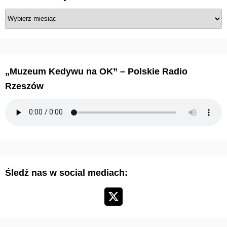
A
r
c
h
i
„Muzeum Kedywu na OK” – Polskie Radio
w
Rzeszów
u
m
a
r
t
y
Śledź nas w social mediach:
k
u
ł
ó
w