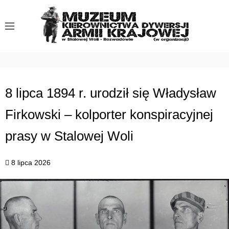
S
k
i
p
t
o
c
8 lipca 1894 r. urodził się Władysław
o
Firkowski – kolporter konspiracyjnej
n
t
prasy w Stalowej Woli
e
n
8 lipca 2026
t