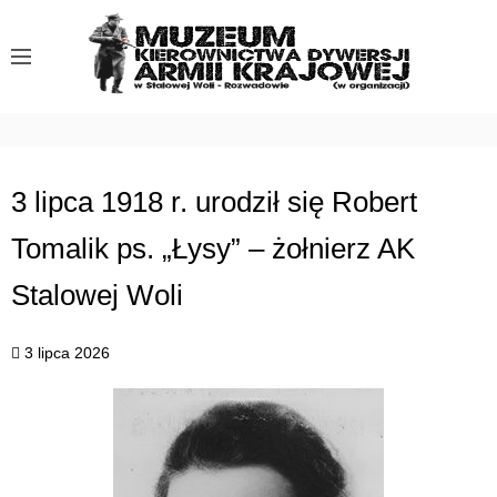
S
k
i
p
t
o
c
3 lipca 1918 r. urodził się Robert
o
Tomalik ps. „Łysy” – żołnierz AK
n
t
Stalowej Woli
e
n
3 lipca 2026
t