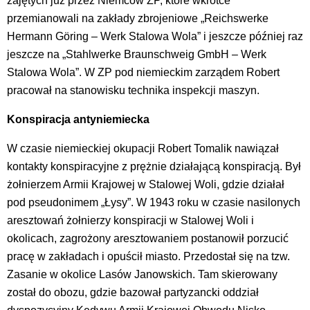
zajętych już przez Niemców ZP, które wkrótce
przemianowali na zakłady zbrojeniowe „Reichswerke
Hermann Göring – Werk Stalowa Wola” i jeszcze później raz
jeszcze na „Stahlwerke Braunschweig GmbH – Werk
Stalowa Wola”. W ZP pod niemieckim zarządem Robert
pracował na stanowisku technika inspekcji maszyn.
Konspiracja antyniemiecka
W czasie niemieckiej okupacji Robert Tomalik nawiązał
kontakty konspiracyjne z prężnie działającą konspiracją. Był
żołnierzem Armii Krajowej w Stalowej Woli, gdzie działał
pod pseudonimem „Łysy”. W 1943 roku w czasie nasilonych
aresztowań żołnierzy konspiracji w Stalowej Woli i
okolicach, zagrożony aresztowaniem postanowił porzucić
pracę w zakładach i opuścił miasto. Przedostał się na tzw.
Zasanie w okolice Lasów Janowskich. Tam skierowany
został do obozu, gdzie bazował partyzancki oddział