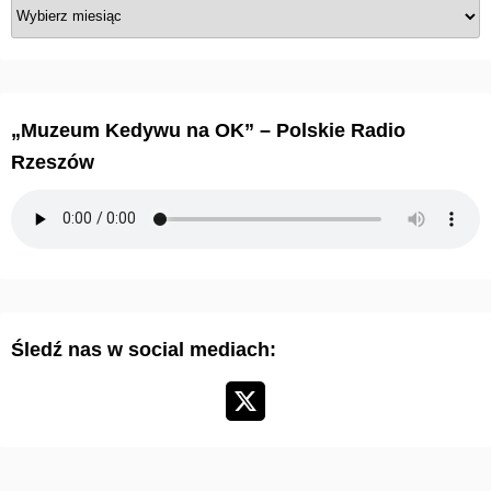
A
r
c
h
i
„Muzeum Kedywu na OK” – Polskie Radio
w
Rzeszów
u
m
a
r
t
y
Śledź nas w social mediach:
k
u
ł
ó
w