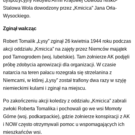
dyspozycyjny Kedywu Armii Krajowej Obwodu Nisko-
Stalowa Wola dowodzony przez „Kmicica” Jana Orła-
Wysockiego.
Zginął walcząc
Robert Tomalik „Łysy” zginął 26 kwietnia 1944 roku podczas
akcji oddziału „Kmicica” na zajęty przez Niemców majątek
pod Tarnogrodem (woj. lubelskie). Tam żołnierze AK podjęli
próbę zdobycia aprowizacji dla organizacji. W czasie
natarcia na teren pałacu rozegrała się strzelanina z
Niemcami, w której „Łysy” został trafiony dwa razy w szyję
niemieckimi kulami i zginął na miejscu.
Po zakończeniu akcji koledzy z oddziału „Kmicica” zabrali
zwłoki Roberta Tomalika i pochowali go we wsi Momoty
Górne (woj. podkarpackie), gdzie żołnierze konspiracji z AK
i NOW często otrzymywali pomoc u wspomagających ich
mieszkańców wsi.