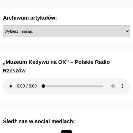
i
c
Archiwum artykułów:
o
A
w
r
c
a
h
n
i
„Muzeum Kedywu na OK” – Polskie Radio
w
i
Rzeszów
u
e
m
a
w
r
p
t
y
i
Śledź nas w social mediach:
k
s
u