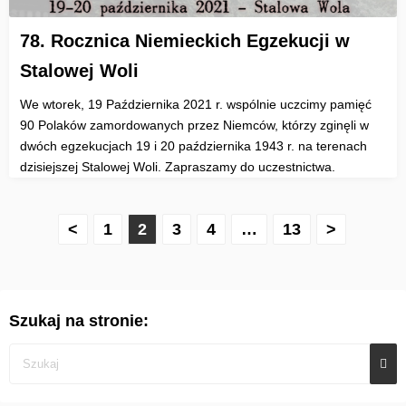
78. Rocznica Niemieckich Egzekucji w
Stalowej Woli
We wtorek, 19 Października 2021 r. wspólnie uczcimy pamięć
90 Polaków zamordowanych przez Niemców, którzy zginęli w
dwóch egzekucjach 19 i 20 października 1943 r. na terenach
dzisiejszej Stalowej Woli. Zapraszamy do uczestnictwa.
S
<
1
2
3
4
…
13
>
t
r
Szukaj na stronie:
o
n