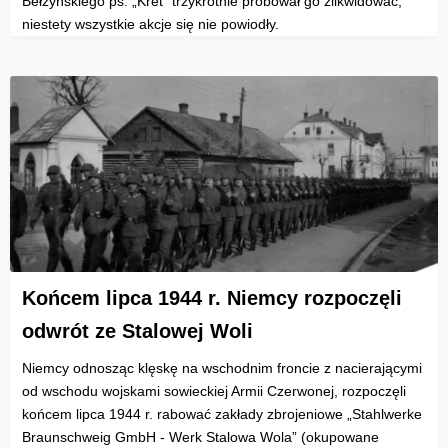
Bełżyńskiego ps. „Kret” trzykrotnie próbował go zlikwidować,
niestety wszystkie akcje się nie powiodły.
Końcem lipca 1944 r. Niemcy rozpoczęli
odwrót ze Stalowej Woli
Niemcy odnosząc klęskę na wschodnim froncie z nacierającymi
od wschodu wojskami sowieckiej Armii Czerwonej, rozpoczęli
końcem lipca 1944 r. rabować zakłady zbrojeniowe „Stahlwerke
Braunschweig GmbH - Werk Stalowa Wola” (okupowane