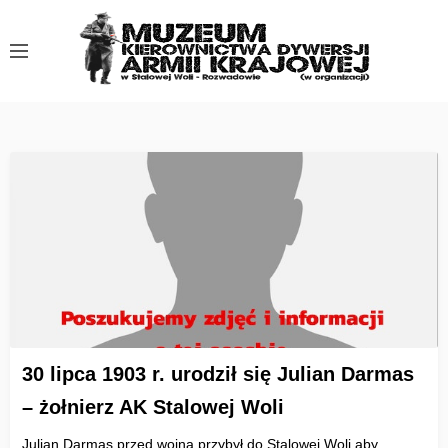
S
k
i
p
t
o
c
o
n
t
e
n
t
30 lipca 1903 r. urodził się Julian Darmas
– żołnierz AK Stalowej Woli
Julian Darmas przed wojną przybył do Stalowej Woli aby