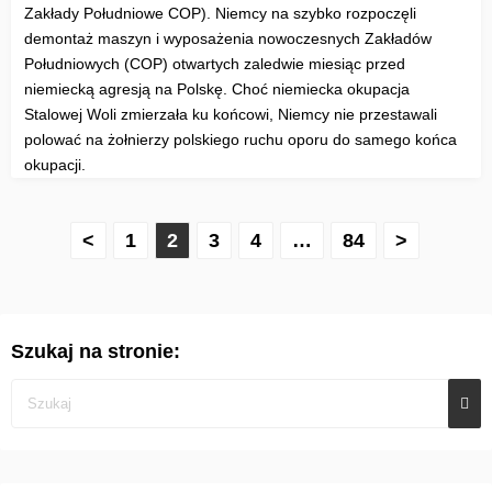
Zakłady Południowe COP). Niemcy na szybko rozpoczęli
demontaż maszyn i wyposażenia nowoczesnych Zakładów
Południowych (COP) otwartych zaledwie miesiąc przed
niemiecką agresją na Polskę. Choć niemiecka okupacja
Stalowej Woli zmierzała ku końcowi, Niemcy nie przestawali
polować na żołnierzy polskiego ruchu oporu do samego końca
okupacji.
S
<
1
2
3
4
…
84
>
t
r
Szukaj na stronie:
o
n
i