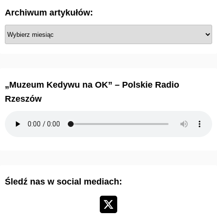
c
Archiwum artykułów:
o
A
w
r
c
a
h
n
i
„Muzeum Kedywu na OK” – Polskie Radio
w
i
Rzeszów
u
e
m
a
w
r
p
t
y
i
Śledź nas w social mediach:
k
s
u
ł
ó