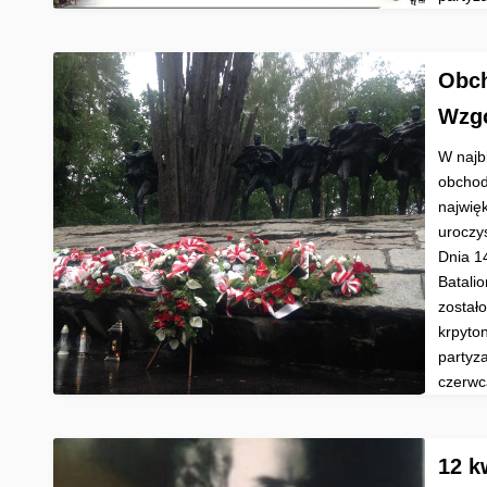
Obch
Wzgó
W najb
obchod
najwię
uroczy
Dnia 14
Batali
został
krpyto
partyz
czerwc
12 k