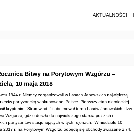
AKTUALNOŚCI
Rocznica Bitwy na Porytowym Wzgórzu –
ziela, 10 maja 2018
wcu 1944 r. Niemcy zorganizowali w Lasach Janowskich największą
przeciw partyzancką w okupowanej Polsce. Pierwszy etap niemieckiej
osił kryptonim "Strumwind I" i obejmował teren Lasów Janowskich i tzw.
we Wzgórze, gdzie doszło do największego starcia polskich i
kich partyzantów stacjonujących w tych rejonach. W niedzielę 10
a 2017 r. na Porytowym Wzgórzu odbędą się obchody związane z 74.