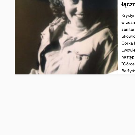
łącz
Krystyn
wrześn
sanita
Skowro
Córka 
Lwowie
następ
"Górce"
Bełżyń