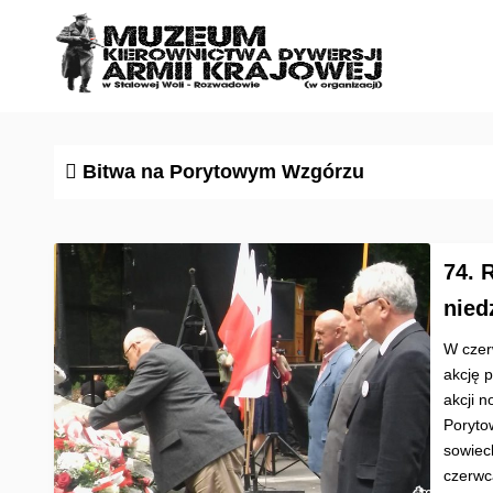
S
k
i
p
t
o
Bitwa na Porytowym Wzgórzu
c
o
n
74. 
t
e
nied
n
W czer
t
akcję 
akcji n
Poryto
sowiec
czerwc