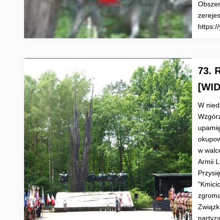
Obszer
zereje
https:
73. 
[WID
W nied
Wzgórzu
upamię
okupow
w walc
Armii 
Przysi
"Kmici
zgroma
Związk
partyz