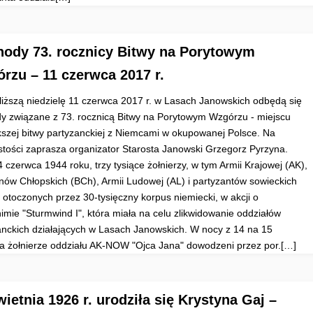
ody 73. rocznicy Bitwy na Porytowym
rzu – 11 czerwca 2017 r.
liższą niedzielę 11 czerwca 2017 r. w Lasach Janowskich odbędą się
y związane z 73. rocznicą Bitwy na Porytowym Wzgórzu - miejscu
kszej bitwy partyzanckiej z Niemcami w okupowanej Polsce. Na
stości zaprasza organizator Starosta Janowski Grzegorz Pyrzyna.
 czerwca 1944 roku, trzy tysiące żołnierzy, w tym Armii Krajowej (AK),
onów Chłopskich (BCh), Armii Ludowej (AL) i partyzantów sowieckich
o otoczonych przez 30-tysięczny korpus niemiecki, w akcji o
nimie "Sturmwind I", która miała na celu zlikwidowanie oddziałów
anckich działających w Lasach Janowskich. W nocy z 14 na 15
a żołnierze oddziału AK-NOW "Ojca Jana" dowodzeni przez por.[…]
wietnia 1926 r. urodziła się Krystyna Gaj –