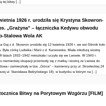
 tej bitwy [...]
wietnia 1926 r. urodziła się Krystyna Skowron-
ps. „Grażyna” – łączniczka Kedywu obwodu
o-Stalowa Wola AK
a Gaj z d. Skowron urodziła się 12 kwietnia 1926 r. we wsi Glinnik koło
a. Była córką Ludwika i Marii z d. Karwowska. Miała młodszą siostrę
 W latach 1932–1942 mieszkała i uczyła się we Lwowie. W 1943 r.
s niemieckiej okupacji przeniosły się z matką i siostrą ze Lwowa do
owa i zamieszkały w tzw. „Górce” – kamienicy przy ul. Strzeleckiej 24
jszej ul. Stanisława Bełżyńskiego 18), w budynku w którym na [...]
Rocznica Bitwy na Porytowym Wzgórzu [FILM]