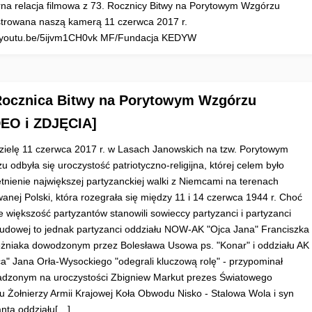
na relacja filmowa z 73. Rocznicy Bitwy na Porytowym Wzgórzu
strowana naszą kamerą 11 czerwca 2017 r.
//youtu.be/5ijvm1CH0vk MF/Fundacja KEDYW
Rocznica Bitwy na Porytowym Wzgórzu
EO i ZDJĘCIA]
zielę 11 czerwca 2017 r. w Lasach Janowskich na tzw. Porytowym
 odbyła się uroczystość patriotyczno-religijna, której celem było
tnienie największej partyzanckiej walki z Niemcami na terenach
anej Polski, która rozegrała się między 11 i 14 czerwca 1944 r. Choć
e większość partyzantów stanowili sowieccy partyzanci i partyzanci
Ludowej to jednak partyzanci oddziału NOW-AK "Ojca Jana" Franciszka
ężniaka dowodzonym przez Bolesława Usowa ps. "Konar" i oddziału AK
ca" Jana Orła-Wysockiego "odegrali kluczową rolę" - przypominał
dzonym na uroczystości Zbigniew Markut prezes Światowego
u Żołnierzy Armii Krajowej Koła Obwodu Nisko - Stalowa Wola i syn
anta oddziału[…]