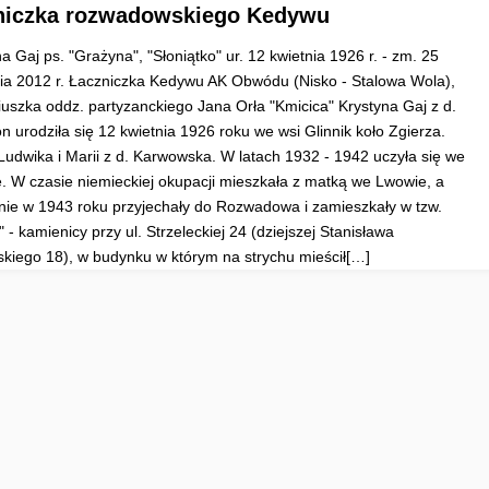
niczka rozwadowskiego Kedywu
a Gaj ps. "Grażyna", "Słoniątko" ur. 12 kwietnia 1926 r. - zm. 25
ia 2012 r. Łaczniczka Kedywu AK Obwódu (Nisko - Stalowa Wola),
riuszka oddz. partyzanckiego Jana Orła "Kmicica" Krystyna Gaj z d.
n urodziła się 12 kwietnia 1926 roku we wsi Glinnik koło Zgierza.
Ludwika i Marii z d. Karwowska. W latach 1932 - 1942 uczyła się we
. W czasie niemieckiej okupacji mieszkała z matką we Lwowie, a
nie w 1943 roku przyjechały do Rozwadowa i zamieszkały w tzw.
 - kamienicy przy ul. Strzeleckiej 24 (dziejszej Stanisława
skiego 18), w budynku w którym na strychu mieścił[…]