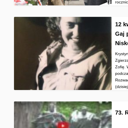
rocznicą
12 k
Gaj 
Nisk
Krystyn
Zgierz
Zofię.
podcza
Rozwad
(dzisie
73. 