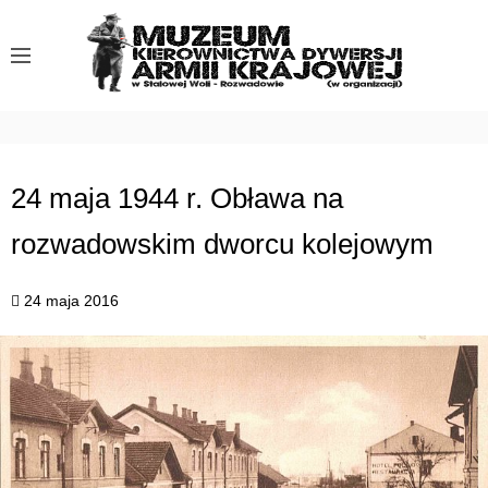
S
k
i
p
t
o
c
24 maja 1944 r. Obława na
o
rozwadowskim dworcu kolejowym
n
t
e
24 maja 2016
n
t