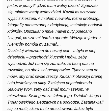
jesteś w pracy?” „Dziś mam wolny dzień.” Zgadzało
się, miałem wtedy wolny dzień. Kazali mi wszystko
wyjąć z kieszeni. A miałem niewiele, różne drobiazgi,
fotografię narzeczonej z dedykacją, instrukcję hodowli
królików. Obszukano mnie, nawet buty polecano
ściągać, co szlo mi bardzo opornie. Widząc to jeden z
Niemców pomógł mi zsunąć…
O szóstej wieczorem do naszej celi – a było w niej
dziesięciu – przychodzi klucznik i mówi, żeby
wychodzić. Już nam się zdawało, że biorą nas na
rozwałkę, bo obok stoi gestapowiec. Tymczasem on
mówi, aby brać swoje rzeczy. Klucznik otworzył bramę
i oto jesteśmy na ulicy. Z miejsca pojechałem do
Stalowej Woli, żeby dać znać moim szefom. W
mieszkaniu Kislingera zastałem jego, Dziubińskiego i
Trojanowskiego siedzących na podłodze. Zastanawiali
się co robić, skoro mnie aresztowano. Jakaż była