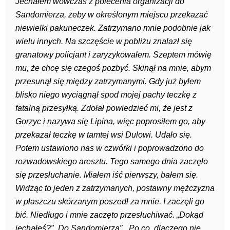
Jechałem wówczas z polecenia organizacji do
Sandomierza, żeby w określonym miejscu przekazać
niewielki pakuneczek. Zatrzymano mnie podobnie jak
wielu innych. Na szczęście w pobliżu znalazł się
granatowy policjant i zaryzykowałem. Szeptem mówię
mu, że chcę się czegoś pozbyć. Skinął na mnie, abym
przesunął się między zatrzymanymi. Gdy już byłem
blisko niego wyciągnął spod mojej pachy teczkę z
fatalną przesyłką. Zdołał powiedzieć mi, że jest z
Gorzyc i nazywa się Lipina, więc poprosiłem go, aby
przekazał teczkę w tamtej wsi Dulowi. Udało się.
Potem ustawiono nas w czwórki i poprowadzono do
rozwadowskiego aresztu. Tego samego dnia zaczęło
się przesłuchanie. Miałem iść pierwszy, bałem się.
Widząc to jeden z zatrzymanych, postawny mężczyzna
w płaszczu skórzanym poszedł za mnie. I zaczęli go
bić. Niedługo i mnie zaczęto przesłuchiwać. „Dokąd
jechałeś?” „Do Sandomierza”. „Po co, dlaczego nie