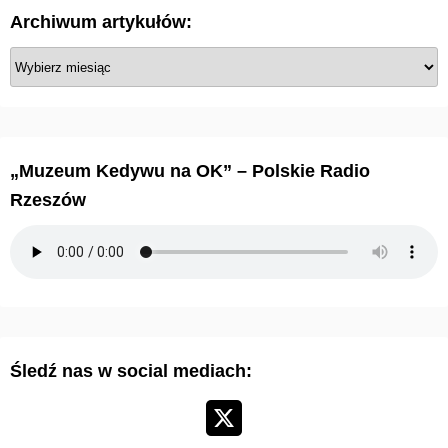
Archiwum artykułów:
A
r
c
h
i
„Muzeum Kedywu na OK” – Polskie Radio
w
Rzeszów
u
m
a
r
t
y
Śledź nas w social mediach:
k
u
ł