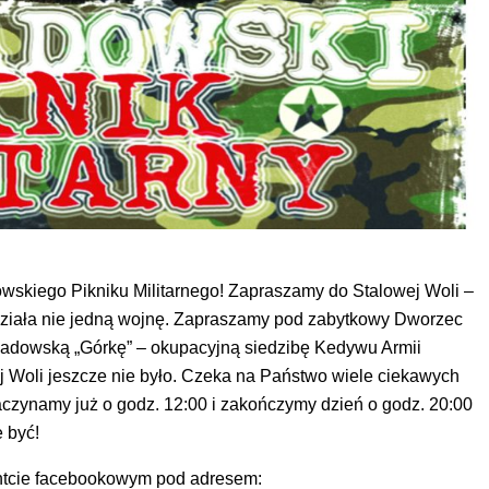
owskiego Pikniku Militarnego! Zapraszamy do Stalowej Woli –
idziała nie jedną wojnę. Zapraszamy pod zabytkowy Dworzec
wadowską „Górkę” – okupacyjną siedzibę Kedywu Armii
ej Woli jeszcze nie było. Czeka na Państwo wiele ciekawych
i. Zaczynamy już o godz. 12:00 i zakończymy dzień o godz. 20:00
 być!
entcie facebookowym pod adresem: