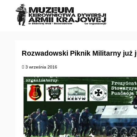
S
k
i
p
t
o
c
Rozwadowski Piknik Militarny już j
o
3 września 2016
n
t
e
n
t