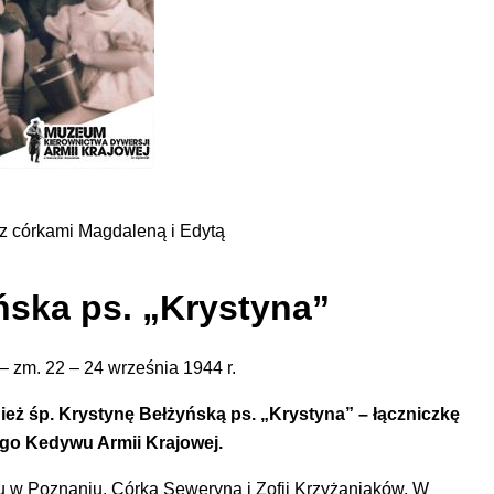
z córkami Magdaleną i Edytą
ńska ps. „Krystyna”
 – zm. 22 – 24 września 1944 r.
ież śp. Krystynę Bełżyńską ps. „Krystyna” – łączniczkę
go Kedywu Armii Krajowej.
ku w Poznaniu. Córka Seweryna i Zofii Krzyżaniaków. W