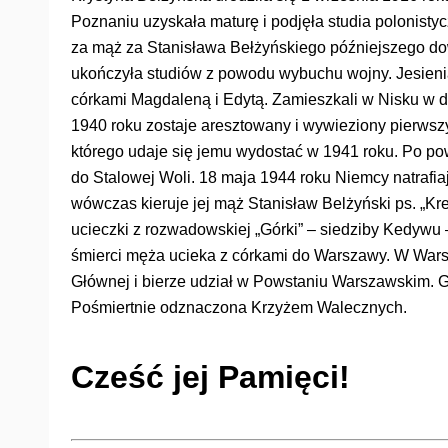
Poznaniu uzyskała maturę i podjęła studia polonist
za mąż za Stanisława Bełżyńskiego późniejszego d
ukończyła studiów z powodu wybuchu wojny. Jesieni
córkami Magdaleną i Edytą. Zamieszkali w Nisku w
1940 roku zostaje aresztowany i wywieziony pierwsz
którego udaje się jemu wydostać w 1941 roku. Po po
do Stalowej Woli. 18 maja 1944 roku Niemcy natrafi
wówczas kieruje jej mąż Stanisław Belżyński ps. „K
ucieczki z rozwadowskiej „Górki” – siedziby Kedywu
śmierci męża ucieka z córkami do Warszawy. W War
Głównej i bierze udział w Powstaniu Warszawskim. G
Pośmiertnie odznaczona Krzyżem Walecznych.
Cześć jej Pamięci!