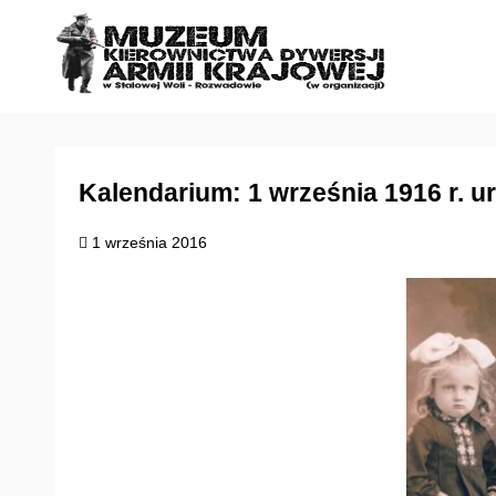
S
k
i
p
t
o
c
Kalendarium: 1 września 1916 r. u
o
1 września 2016
n
t
e
n
t