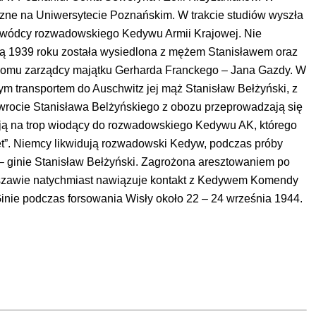
yczne na Uniwersytecie Poznańskim. W trakcie studiów wyszła
owódcy rozwadowskiego Kedywu Armii Krajowej. Nie
ą 1939 roku została wysiedlona z mężem Stanisławem oraz
 domu zarządcy majątku Gerharda Franckego – Jana Gazdy. W
ym transportem do Auschwitz jej mąż Stanisław Bełżyński, z
wrocie Stanisława Belżyńskiego z obozu przeprowadzają się
ają na trop wiodący do rozwadowskiego Kedywu AK, którego
ret”. Niemcy likwidują rozwadowski Kedyw, podczas próby
 – ginie Stanisław Bełżyński. Zagrożona aresztowaniem po
szawie natychmiast nawiązuje kontakt z Kedywem Komendy
inie podczas forsowania Wisły około 22 – 24 września 1944.