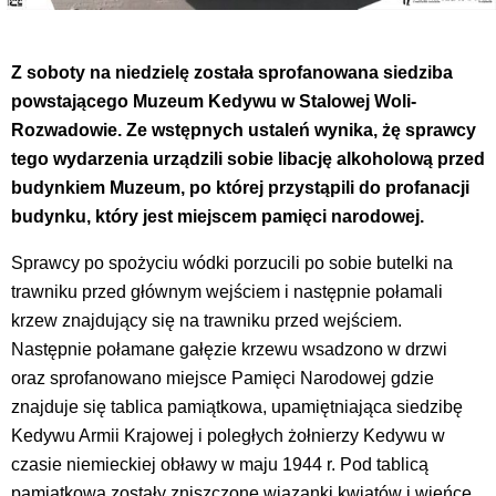
Z soboty na niedzielę została sprofanowana siedziba
powstającego Muzeum Kedywu w Stalowej Woli-
Rozwadowie. Ze wstępnych ustaleń wynika, żę sprawcy
tego wydarzenia urządzili sobie libację alkoholową przed
budynkiem Muzeum, po której przystąpili do profanacji
budynku, który jest miejscem pamięci narodowej.
Sprawcy po spożyciu wódki porzucili po sobie butelki na
trawniku przed głównym wejściem i następnie połamali
krzew znajdujący się na trawniku przed wejściem.
Następnie połamane gałęzie krzewu wsadzono w drzwi
oraz sprofanowano miejsce Pamięci Narodowej gdzie
znajduje się tablica pamiątkowa, upamiętniająca siedzibę
Kedywu Armii Krajowej i poległych żołnierzy Kedywu w
czasie niemieckiej obławy w maju 1944 r. Pod tablicą
pamiątkową zostały zniszczone wiązanki kwiatów i wieńce,