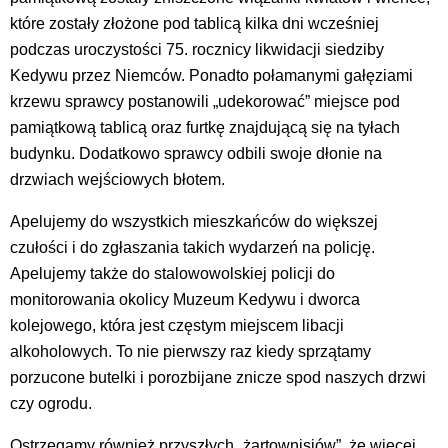
które zostały złożone pod tablicą kilka dni wcześniej
podczas uroczystości 75. rocznicy likwidacji siedziby
Kedywu przez Niemców. Ponadto połamanymi gałęziami
krzewu sprawcy postanowili „udekorować” miejsce pod
pamiątkową tablicą oraz furtkę znajdującą się na tyłach
budynku. Dodatkowo sprawcy odbili swoje dłonie na
drzwiach wejściowych błotem.
Apelujemy do wszystkich mieszkańców do większej
czułości i do zgłaszania takich wydarzeń na policję.
Apelujemy także do stalowowolskiej policji do
monitorowania okolicy Muzeum Kedywu i dworca
kolejowego, która jest częstym miejscem libacji
alkoholowych. To nie pierwszy raz kiedy sprzątamy
porzucone butelki i porozbijane znicze spod naszych drzwi
czy ogrodu.
Ostrzegamy również przyszłych „żartownisiów”, że więcej