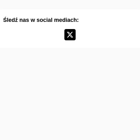
t
y
Śledź nas w social mediach:
k
u
ł
ó
w
: