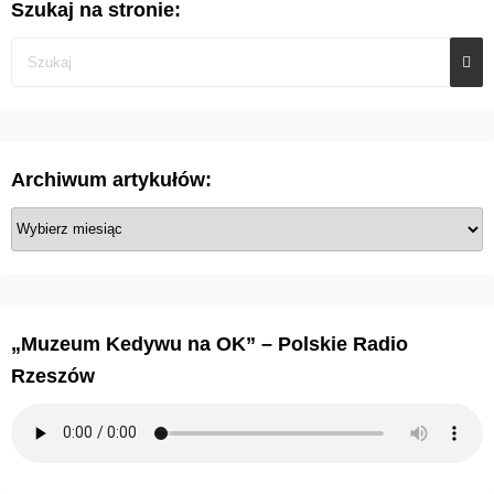
Szukaj na stronie:
Archiwum artykułów:
A
r
c
h
i
„Muzeum Kedywu na OK” – Polskie Radio
w
Rzeszów
u
m
a
r