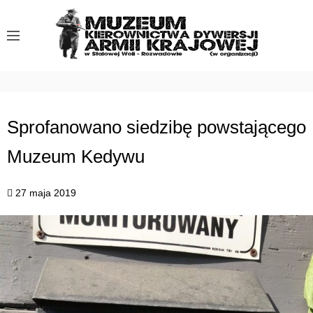
S
k
i
p
t
o
c
Sprofanowano siedzibę powstającego
o
Muzeum Kedywu
n
t
e
27 maja 2019
n
t