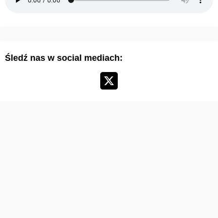
a
r
t
y
Śledź nas w social mediach:
k
u
ł
ó
w
: