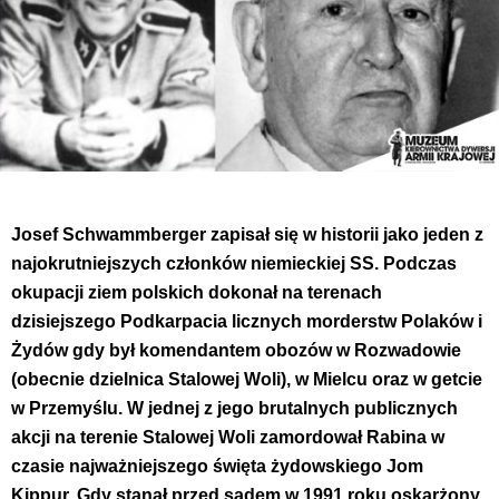
Josef Schwammberger zapisał się w historii jako jeden z
najokrutniejszych członków niemieckiej SS. Podczas
okupacji ziem polskich dokonał na terenach
dzisiejszego Podkarpacia licznych morderstw Polaków i
Żydów gdy był komendantem obozów w Rozwadowie
(obecnie dzielnica Stalowej Woli), w Mielcu oraz w getcie
w Przemyślu.
W jednej z jego brutalnych publicznych
akcji na terenie Stalowej Woli zamordował Rabina w
czasie najważniejszego święta żydowskiego Jom
Kippur. Gdy stanął przed sądem w 1991 roku oskarżony