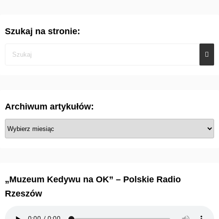
Szukaj na stronie:
Archiwum artykułów:
A
r
c
h
i
„Muzeum Kedywu na OK” – Polskie Radio
w
Rzeszów
u
m