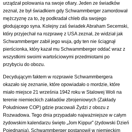
urządzał polowania na swoje ofiary. Jeden ze świadków
zeznał, że był świadkiem gdy Schwammberger zamordował
mężczyznę za to, żę podkradał chleb dla swojego
głodującego syna. Kolejny zaś świadek Abraham Secemski,
który przyjechał na rozprawę z USA zeznał, że widział jak
Schwammberger zabił jego wuja, gdy ten nie ściągnął
pierścionka, który kazał mu Schwammberger oddać wraz z
wszystkimi swoimi wartościowymi przedmiotami po
przybyciu do obozu.
Decydującym faktem w rozprawie Schwammbergera
okazało się zeznanie, które opowiadało o mordzie, które
miało miejsce 21 września 1942 roku w Stalowej Woli na
terenie niemieckich zakładów zbrojeniowych (Zakłady
Południowe COP) gdzie pracowali Żydzi z obozu z
Rozwadowa. Tego dnia przypadało najważniejsze w całym
żydowskim kalendarzu święto „Jom Kippur” (żydowski Dzień
Pojednania). Schwammberger postanowił w niemieckim