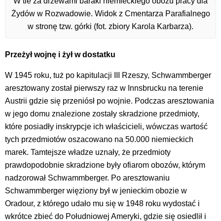
W tle za drzewami baraki niemieckiego obozu pracy dla
Żydów w Rozwadowie. Widok z Cmentarza Parafialnego
w stronę tzw. górki (fot. zbiory Karola Karbarza).
Przeżył wojnę i żył w dostatku
W 1945 roku, tuż po kapitulacji III Rzeszy, Schwammberger
aresztowany został pierwszy raz w Innsbrucku na terenie
Austrii gdzie się przeniósł po wojnie. Podczas aresztowania
w jego domu znalezione zostały skradzione przedmioty,
które posiadły inskrypcje ich właścicieli, wówczas wartość
tych przedmiotów oszacowano na 50.000 niemieckich
marek. Tamtejsze władze uznały, że przedmioty
prawdopodobnie skradzione były ofiarom obozów, którym
nadzorował Schwammberger. Po aresztowaniu
Schwammberger więziony był w jenieckim obozie w
Oradour, z którego udało mu się w 1948 roku wydostać i
wkrótce zbieć do Południowej Ameryki, gdzie się osiedlił i