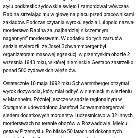
stylu podkreślić żydowskie święto i zamordował wówczas
Rabina strzelając mu w głowę na placu przed pracownikami
zakładów. Podczas czytania wyroku sędzia Luippold nazwał
morderstwo Rabina za „najbardziej nikczemnym i
nagannym” morderstwem. W dodatku do tych zarzutów
sędzia stwierdził, że Josef Schwammberger był
organizatorem masowej egzekucji w przemyskim obozie 2
września 1943 roku, w której niemieckie Gestapo zastrzeliło
ponad 500 żydowskich więźniów.
Ostatecznie 18 maja 1992 roku Schwammberger otrzymał
wyrok dożywocia, który miał odbyć w niemieckim więzieniu
w Mannheim. Później jeszcze w sądzie regionalnym w
Stuttgarcie udowodniono Josefowi Schwammbergerowi
siedem dodatkowych morderstw i uczestnictwo w 32 innych
morderstwach na terenie obozów w Rozwadowie, Mielcu i
getta w Przemyślu. Po blisko 50 latach od dokonanych