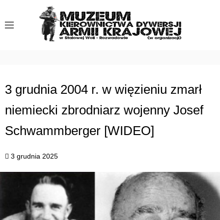
S
k
i
p
t
o
c
3 grudnia 2004 r. w więzieniu zmarł
o
niemiecki zbrodniarz wojenny Josef
n
t
Schwammberger [WIDEO]
e
n
3 grudnia 2025
t