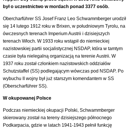
był o uczestnictwo w mordach ponad 3377 osób.
Obercharführer SS Josef Franz Leo Schwammberger urodził
się 14 lutego 1912 roku w Brixen, w południowym Tyrolu, na
ówczesnych terenach Imperium Austrii i dzisiejszych
terenach Włoch. W 1933 roku wstąpił do niemieckiej
nazistowskiej partii socjalistycznej NSDAP, która w tamtym
czasie była nielegalną organizacją na terenie Austrii. W
1937 roku został członkiem nazistowskich oddziałów
Schutzstaffel (SS) podlegającym wówczas pod NSDAP. Po
wybuchu II wojny był już starszym komendantem w SS
(Oberscharführer SS).
W okupowanej Polsce
Podczas niemieckiej okupacji Polski, Schwammberger
skierowany został na tereny dzisiejszego północnego
Podkarpacia, gdzie w latach 1941-1943 pełnił funkcję