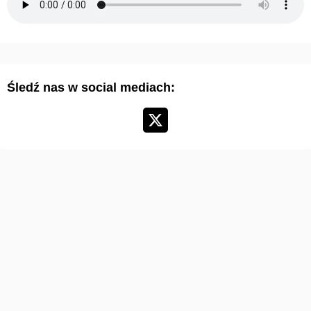
a
r
t
y
Śledź nas w social mediach:
k
u
ł
ó
w
: