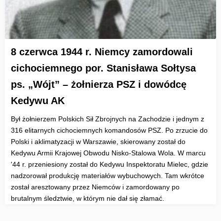
8 czerwca 1944 r. Niemcy zamordowali
cichociemnego por. Stanisława Sołtysa
ps. „Wójt” – żołnierza PSZ i dowódcę
Kedywu AK
Był żołnierzem Polskich Sił Zbrojnych na Zachodzie i jednym z
316 elitarnych cichociemnych komandosów PSZ. Po zrzucie do
Polski i aklimatyzacji w Warszawie, skierowany został do
Kedywu Armii Krajowej Obwodu Nisko-Stalowa Wola. W marcu
'44 r. przeniesiony został do Kedywu Inspektoratu Mielec, gdzie
nadzorował produkcję materiałów wybuchowych. Tam wkrótce
został aresztowany przez Niemców i zamordowany po
brutalnym śledztwie, w którym nie dał się złamać.