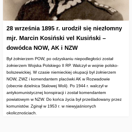
28 września 1895 r. urodził się niezłomny
mjr. Marcin Kosiński vel Kusiński –
dowódca NOW, AK i NZW
Był żołnierzem POW, po odzyskaniu niepodległości został
żołnierzem Wojska Polskiego II RP. Walczył w wojnie polsko-
bolszewickiej. W czasie niemieckiej okupacji był żołnierzem
NOW, ZWZ i komendantem placówki AK w Rozwadowie
(obecnie dzielnica Stalowej Woli). Po 1944 r. walczył w
antykomunistycznej konspiracji i został komendantem
powiatowym w NZW. Do końca życia był prześladowany przez
komunistów. Zginął w 1953 r. w niewyjaśnionych
okolicznościach.