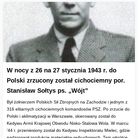
W nocy z 26 na 27 stycznia 1943 r. do
Polski zrzucony został cichociemny por.
Stanisław Sołtys ps. „Wójt”
Był żołnierzem Polskich Sił Zbrojnych na Zachodzie i jednym z
316 elitarnych cichociemnych komandosów PSZ. Po zrzucie do
Polski i aklimatyzacji w Warszawie, skierowany został do
Kedywu Armii Krajowej Obwodu Nisko-Stalowa Wola. W marcu
'44 r. przeniesiony został do Kedywu Inspektoratu Mielec, gdzie
nadzorował produkcję materiałów wybuchowych. Tam wkrótce