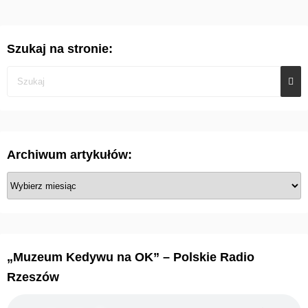
Szukaj na stronie:
Archiwum artykułów:
A
r
c
h
i
„Muzeum Kedywu na OK” – Polskie Radio
w
Rzeszów
u
m