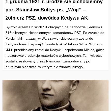
1 grudnia 1921 r. urodził się cichociemny
por. Stanisław Sołtys ps. „Wójt” –
żołnierz PSZ, dowódca Kedywu AK
Był żołnierzem Polskich Sił Zbrojnych na Zachodzie i jednym z
316 elitarnych cichociemnych komandosów PSZ. Po zrzucie do
Polski i aklimatyzacji w Warszawie, skierowany został do
Kedywu Armii Krajowej Obwodu Nisko-Stalowa Wola. W marcu
'44 r. przeniesiony został do Kedywu Inspektoratu Mielec, gdzie
nadzorował produkcję materiałów wybuchowych. Tam wkrótce
został aresztowany przez Niemców i zamordowany po
brutalnym śledztwie, w którym nie zdradził nikogo.