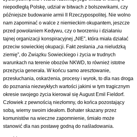
niepodległą Polskę, udział w bitwach z bolszewikami, czy
późniejsze budowanie armii II Rzeczypospolitej. Nie wolno
nam zapominać o walce z niemieckim okupantem, jeszcze
przed powołaniem Kedywu, czy o tworzeniu i działaniu
tajnej organizacji konspiracyjnej „NIE”, która miała działać
przeciw sowieckiej okupacji. Fakt zesłania „na nieludzką
ziemię”, do Związku Sowieckiego i życia w trudnych
warunkach na terenie obozów NKWD, to również istotne
przeżycia generała. W końcu samo aresztowanie,
przesłuchania, oskarżenia, procesy i wyrok, to dla nas droga
do poznania niezwykłych wartości jakimi w tym tragicznym
okresie swojego życia kierował się August Emil Fieldorf.
Człowiek z pewnością niezłomny, do końca pozostający
sobą, wierny swoim ideałom. Bohater skazany przez
komunistów na wieczne zapomnienie, śmiało może
stanowić dla nas postawę godną do naśladowania.