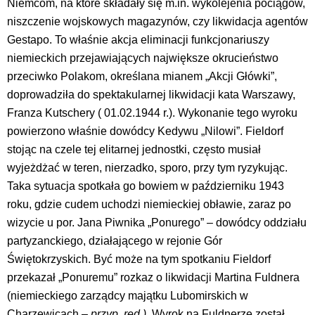
Niemcom, na które składały się m.in. wykolejenia pociągów,
niszczenie wojskowych magazynów, czy likwidacja agentów
Gestapo. To właśnie akcja eliminacji funkcjonariuszy
niemieckich przejawiających największe okrucieństwo
przeciwko Polakom, określana mianem „Akcji Główki”,
doprowadziła do spektakularnej likwidacji kata Warszawy,
Franza Kutschery ( 01.02.1944 r.). Wykonanie tego wyroku
powierzono właśnie dowódcy Kedywu „Nilowi”. Fieldorf
stojąc na czele tej elitarnej jednostki, często musiał
wyjeżdżać w teren, nierzadko, sporo, przy tym ryzykując.
Taka sytuacja spotkała go bowiem w październiku 1943
roku, gdzie cudem uchodzi niemieckiej obławie, zaraz po
wizycie u por. Jana Piwnika „Ponurego” – dowódcy oddziału
partyzanckiego, działającego w rejonie Gór
Świętokrzyskich. Być może na tym spotkaniu Fieldorf
przekazał „Ponuremu” rozkaz o likwidacji Martina Fuldnera
(niemieckiego zarządcy majątku Lubomirskich w
Charzewicach –
przyp. red.).
Wyrok na Fuldnerze został