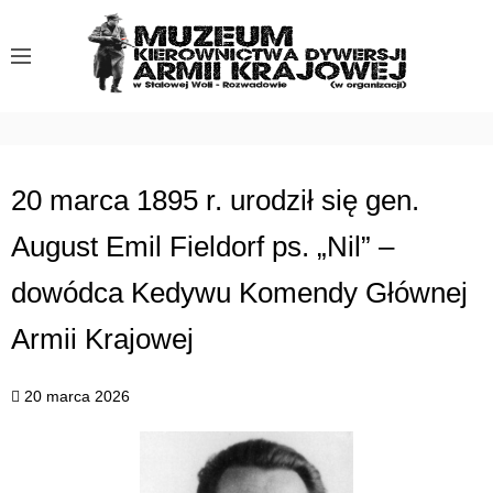
S
k
i
p
t
o
c
20 marca 1895 r. urodził się gen.
o
August Emil Fieldorf ps. „Nil” –
n
t
dowódca Kedywu Komendy Głównej
e
n
Armii Krajowej
t
20 marca 2026