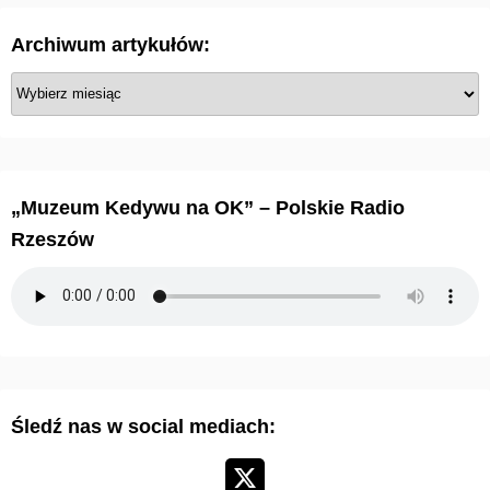
Archiwum artykułów:
A
r
c
h
i
„Muzeum Kedywu na OK” – Polskie Radio
w
Rzeszów
u
m
a
r
t
y
Śledź nas w social mediach:
k
u
ł