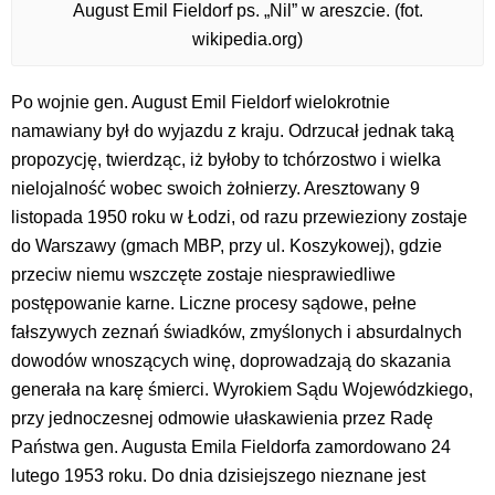
August Emil Fieldorf ps. „Nil” w areszcie. (fot.
wikipedia.org)
Po wojnie gen. August Emil Fieldorf wielokrotnie
namawiany był do wyjazdu z kraju. Odrzucał jednak taką
propozycję, twierdząc, iż byłoby to tchórzostwo i wielka
nielojalność wobec swoich żołnierzy. Aresztowany 9
listopada 1950 roku w Łodzi, od razu przewieziony zostaje
do Warszawy (gmach MBP, przy ul. Koszykowej), gdzie
przeciw niemu wszczęte zostaje niesprawiedliwe
postępowanie karne. Liczne procesy sądowe, pełne
fałszywych zeznań świadków, zmyślonych i absurdalnych
dowodów wnoszących winę, doprowadzają do skazania
generała na karę śmierci. Wyrokiem Sądu Wojewódzkiego,
przy jednoczesnej odmowie ułaskawienia przez Radę
Państwa gen. Augusta Emila Fieldorfa zamordowano 24
lutego 1953 roku. Do dnia dzisiejszego nieznane jest