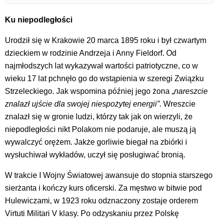
Ku niepodległości
Urodził się w Krakowie 20 marca 1895 roku i był czwartym
dzieckiem w rodzinie Andrzeja i Anny Fieldorf. Od
najmłodszych lat wykazywał wartości patriotyczne, co w
wieku 17 lat pchnęło go do wstąpienia w szeregi Związku
Strzeleckiego. Jak wspomina później jego żona „
nareszcie
znalazł ujście dla swojej niespożytej energii”
. Wreszcie
znalazł się w gronie ludzi, którzy tak jak on wierzyli, że
niepodległości nikt Polakom nie podaruje, ale muszą ją
wywalczyć orężem. Jakże gorliwie biegał na zbiórki i
wysłuchiwał wykładów, uczył się posługiwać bronią.
W trakcie I Wojny Światowej awansuje do stopnia starszego
sierżanta i kończy kurs oficerski. Za męstwo w bitwie pod
Hulewiczami, w 1923 roku odznaczony zostaje orderem
Virtuti Militari V klasy. Po odzyskaniu przez Polskę