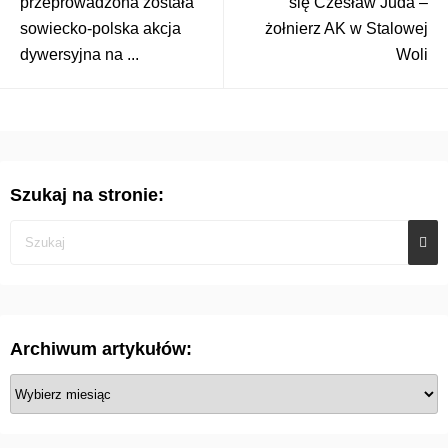
przeprowadzona została
się Czesław Juda –
sowiecko-polska akcja
żołnierz AK w Stalowej
dywersyjna na ...
Woli
Szukaj na stronie:
Archiwum artykułów:
A
r
c