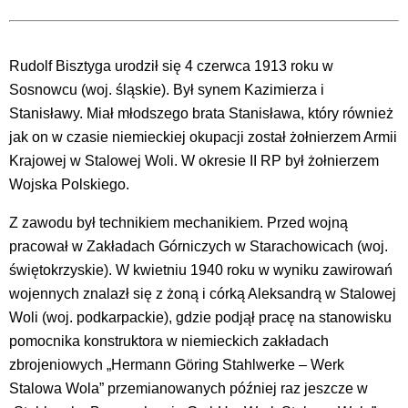
Rudolf Bisztyga urodził się 4 czerwca 1913 roku w
Sosnowcu (woj. śląskie). Był synem Kazimierza i
Stanisławy. Miał młodszego brata Stanisława, który również
jak on w czasie niemieckiej okupacji został żołnierzem Armii
Krajowej w Stalowej Woli. W okresie II RP był żołnierzem
Wojska Polskiego.
Z zawodu był technikiem mechanikiem. Przed wojną
pracował w Zakładach Górniczych w Starachowicach (woj.
świętokrzyskie). W kwietniu 1940 roku w wyniku zawirowań
wojennych znalazł się z żoną i córką Aleksandrą w Stalowej
Woli (woj. podkarpackie), gdzie podjął pracę na stanowisku
pomocnika konstruktora w niemieckich zakładach
zbrojeniowych „Hermann Göring Stahlwerke – Werk
Stalowa Wola” przemianowanych później raz jeszcze w