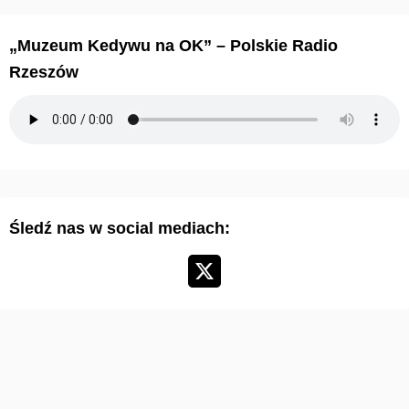
h
i
„Muzeum Kedywu na OK” – Polskie Radio
w
Rzeszów
u
m
a
r
t
y
Śledź nas w social mediach:
k
u
ł
ó
w
: