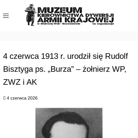
S
k
i
p
t
o
c
4 czerwca 1913 r. urodził się Rudolf
o
Bisztyga ps. „Burza” – żołnierz WP,
n
t
ZWZ i AK
e
n
4 czerwca 2026
t