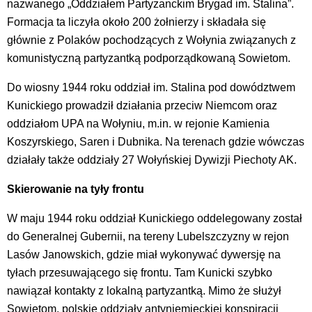
nazwanego „Oddziałem Partyzanckim Brygad im. Stalina”.
Formacja ta liczyła około 200 żołnierzy i składała się
głównie z Polaków pochodzących z Wołynia związanych z
komunistyczną partyzantką podporządkowaną Sowietom.
Do wiosny 1944 roku oddział im. Stalina pod dowództwem
Kunickiego prowadził działania przeciw Niemcom oraz
oddziałom UPA na Wołyniu, m.in. w rejonie Kamienia
Koszyrskiego, Saren i Dubnika. Na terenach gdzie wówczas
działały także oddziały 27 Wołyńskiej Dywizji Piechoty AK.
Skierowanie na tyły frontu
W maju 1944 roku oddział Kunickiego oddelegowany został
do Generalnej Gubernii, na tereny Lubelszczyzny w rejon
Lasów Janowskich, gdzie miał wykonywać dywersję na
tyłach przesuwającego się frontu. Tam Kunicki szybko
nawiązał kontakty z lokalną partyzantką. Mimo że służył
Sowietom, polskie oddziały antyniemieckiej konspiracji