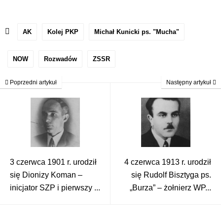
AK
Kolej PKP
Michał Kunicki ps. "Mucha"
NOW
Rozwadów
ZSSR
Poprzedni artykuł
Następny artykuł
3 czerwca 1901 r. urodził
4 czerwca 1913 r. urodził
się Dionizy Koman –
się Rudolf Bisztyga ps.
inicjator SZP i pierwszy ...
„Burza” – żołnierz WP...