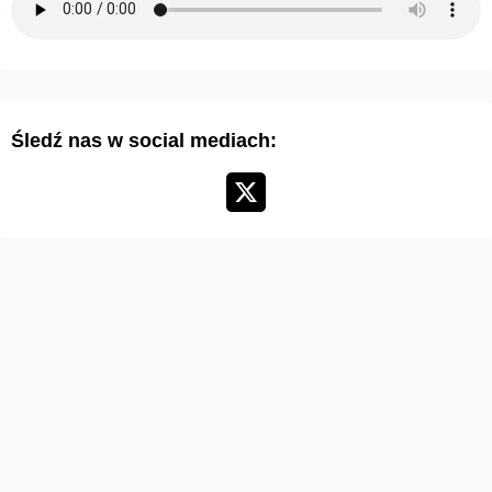
a
r
t
y
Śledź nas w social mediach:
k
u
ł
ó
w
: