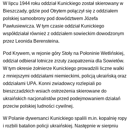
W lipcu 1944 roku oddział Kunickiego został skierowany w
Bieszczady, gdzie pod Otrytem połączył się z oddziałem
polskiej samoobrony pod dowództwem Józefa
Pawłusiewicza. W tym czasie oddział Kunickiego
współdziałał również z oddziałem sowieckim dowodzonym
przez Leonida Berensteina.
Pod Krywem, w rejonie góry Stoły na Połoninie Wetlińskiej,
oddział odbierał lotnicze zrzuty zaopatrzenia dla Sowietów.
W tym okresie żołnierze Kunickiego prowadzili liczne walki
z mniejszymi oddziałami niemieckimi, policją ukraińską oraz
oddziałami UPA. Konni zwiadowcy rozlepiali po
bieszczadzkich wsiach ostrzeżenia skierowane do
ukraińskich nacjonalistów przed podejmowaniem działań
przeciw polskiej ludności cywilnej.
W Polanie dywersanci Kunickiego spalili m.in. kopalnię ropy
i rozbili batalion policji ukraińskiej. Następnie w sierpniu