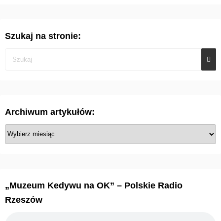
Szukaj na stronie:
Archiwum artykułów:
A
r
c
h
i
„Muzeum Kedywu na OK” – Polskie Radio
w
Rzeszów
u
m