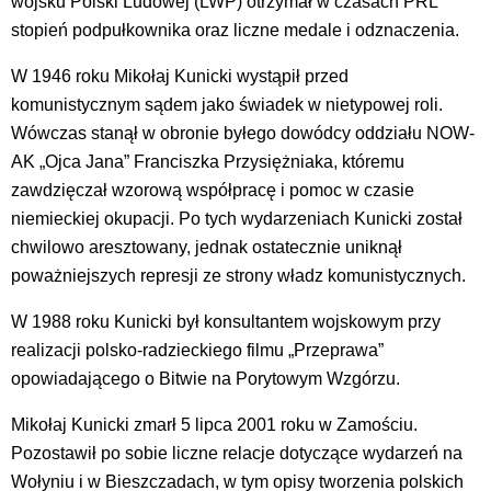
wojsku Polski Ludowej (LWP) otrzymał w czasach PRL
stopień podpułkownika oraz liczne medale i odznaczenia.
W 1946 roku Mikołaj Kunicki wystąpił przed
komunistycznym sądem jako świadek w nietypowej roli.
Wówczas stanął w obronie byłego dowódcy oddziału NOW-
AK „Ojca Jana” Franciszka Przysiężniaka, któremu
zawdzięczał wzorową współpracę i pomoc w czasie
niemieckiej okupacji. Po tych wydarzeniach Kunicki został
chwilowo aresztowany, jednak ostatecznie uniknął
poważniejszych represji ze strony władz komunistycznych.
W 1988 roku Kunicki był konsultantem wojskowym przy
realizacji polsko-radzieckiego filmu „Przeprawa”
opowiadającego o Bitwie na Porytowym Wzgórzu.
Mikołaj Kunicki zmarł 5 lipca 2001 roku w Zamościu.
Pozostawił po sobie liczne relacje dotyczące wydarzeń na
Wołyniu i w Bieszczadach, w tym opisy tworzenia polskich