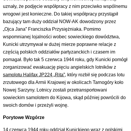
uznały, że podjęcie współpracy z nim przeciwko wspólnemu
wrogowi jest konieczne. Do takiej współpracy przystąpił
bazujący tam duży oddział NOW-AK dowodzony przez
„Ojca Jana” Franciszka Przysiężniaka. Pomimo
wspomnianej lojalności wobec sowieckiego dowództwa,
Kunicki utrzymywał w dużej mierze poprawne relacje z
częścią polskich oddziałów partyzanckich i czasem im
pomagał. Było tak 5 czerwca 1944 roku, gdy Kunicki pomógł
zorganizować ewakuację pięciu angielskich lotników z
samolotu Halifax JP224 „Rita”
, który rozbił się podczas lotu
zrzutowego dla Armii Krajowej w okolicach Tarnogóry koło
Nowej Sarzyny. Lotnicy zostali przetransportowani
sowieckim samolotem do Kijowa, skąd później powrócili do
swoich domów i przeżyli wojnę.
Porytowe Wzgórze
14 czerwca 1944 roku oddział Kunickiego wraz z polskimi