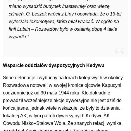
miano wysadzić budynek /nastawnię/ oraz wieżę
ciśnień. O. Leszek wrócił z Lipy i opowiada, że o 13-tej
wyleciała lokomotywa, którą miał wracać. W ogóle na
linii Lublin – Rozwadów było w ostatnią dobę 4 takie
wypadki.”
Wsparcie oddziałów dyspozycyjnych Kedywu
Silne detonacje i wybuchy na torach kolejowych w okolicy
Rozwadowa notowali w swojej kronice ojcowie Kapucyni
codziennie już od 30 maja 1944 roku. Kto dokładnie
prowadził wcześniejsze akcje dywersyjne nie jest dziś do
końca jasne, jednak wiele wskazuje, że były to działania
lokalnej AK, w tym patroli dywersyjnych Kedywu AK
Obwodu Nisko–Stalowa Wola. Ze znanych relacji wynika,
że oddział Kunickiego wyruszył z Zasania w stronę