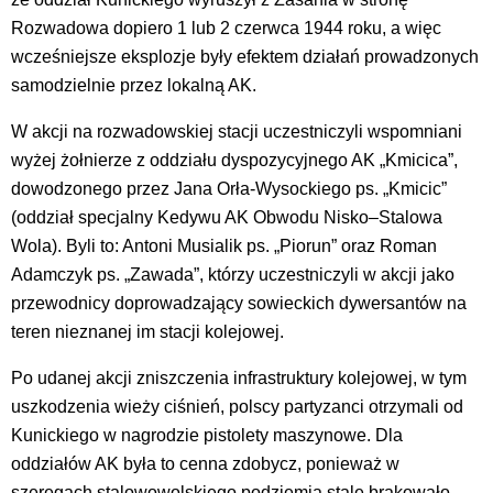
Rozwadowa dopiero 1 lub 2 czerwca 1944 roku, a więc
wcześniejsze eksplozje były efektem działań prowadzonych
samodzielnie przez lokalną AK.
W akcji na rozwadowskiej stacji uczestniczyli wspomniani
wyżej żołnierze z oddziału dyspozycyjnego AK „Kmicica”,
dowodzonego przez Jana Orła-Wysockiego ps. „Kmicic”
(oddział specjalny Kedywu AK Obwodu Nisko–Stalowa
Wola). Byli to: Antoni Musialik ps. „Piorun” oraz Roman
Adamczyk ps. „Zawada”, którzy uczestniczyli w akcji jako
przewodnicy doprowadzający sowieckich dywersantów na
teren nieznanej im stacji kolejowej.
Po udanej akcji zniszczenia infrastruktury kolejowej, w tym
uszkodzenia wieży ciśnień, polscy partyzanci otrzymali od
Kunickiego w nagrodzie pistolety maszynowe. Dla
oddziałów AK była to cenna zdobycz, ponieważ w
szeregach stalowowolskiego podziemia stale brakowało