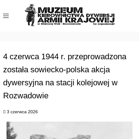
S
k
i
p
t
o
c
4 czerwca 1944 r. przeprowadzona
o
została sowiecko-polska akcja
n
t
dywersyjna na stacji kolejowej w
e
n
Rozwadowie
t
3 czerwca 2026