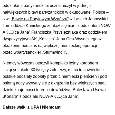
oddziałami partyzanckimi uczestniczył w jednej z
największych bitew partyzanckich w okupowanej Polsce –
tzw.
„Bitwie na Porytowym Wzgórzu”
w Lasach Janowskich.
Tam oddział Kunickiego znalazł się m.in. z oddziałem NOW-
AK „Ojca Jana” Franciszka Przysiężniaka oraz oddziałem
dyspozycyjnym AK „Kmicica” Jana Orła-Wysockiego w
okrążeniu podczas największej niemieckiej operacji
przeciwpartyzanckiej „Sturmwind I”.
Niemcy wówczas otoczyli kompleks leśny kordonem
liczącym około 30 tysięcy żołnierzy, mimo to sowieckie i
polskie oddziały zdołały przebić niemiecki pierścień i pod
osłoną nocy wyrwały się z okrążenia bez większych strat,
dzięki znajomości terenu i dowództwu Bolesława Usowa
„Konara” z oddziału NOW-AK „Ojca Jana”.
Dalsze walki z UPA i Niemcami