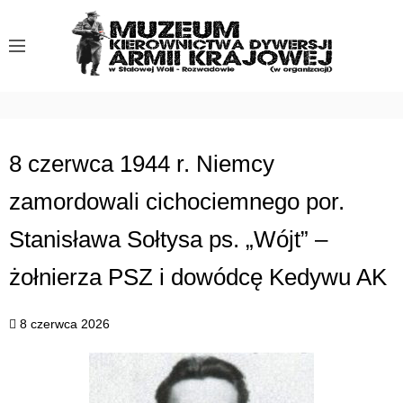
S
k
i
p
t
o
c
8 czerwca 1944 r. Niemcy
o
zamordowali cichociemnego por.
n
t
Stanisława Sołtysa ps. „Wójt” –
e
n
żołnierza PSZ i dowódcę Kedywu AK
t
8 czerwca 2026