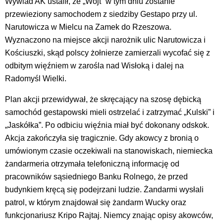
Wywiad AK ustalił, że „Wójt” w tym dniu zostanie
przewieziony samochodem z siedziby Gestapo przy ul.
Narutowicza w Mielcu na Zamek do Rzeszowa.
Wyznaczono na miejsce akcji narożnik ulic Narutowicza i
Kościuszki, skąd polscy żołnierze zamierzali wycofać się z
odbitym więźniem w zarośla nad Wisłoką i dalej na
Radomyśl Wielki.
Plan akcji przewidywał, że skręcający na szosę dębicką
samochód gestapowski mieli ostrzelać i zatrzymać „Kulski” i
„Jaskółka”. Po odbiciu więźnia miał być dokonany odskok.
Akcja zakończyła się tragicznie. Gdy akowcy z bronią o
umówionym czasie oczekiwali na stanowiskach, niemiecka
żandarmeria otrzymała telefoniczną informację od
pracowników sąsiedniego Banku Rolnego, że przed
budynkiem kręcą się podejrzani ludzie. Żandarmi wysłali
patrol, w którym znajdował się żandarm Wucky oraz
funkcjonariusz Kripo Rajtaj. Niemcy znając opisy akowców,