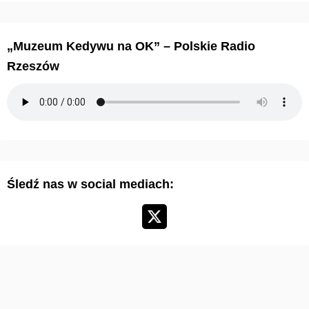
c
h
i
„Muzeum Kedywu na OK” – Polskie Radio
w
Rzeszów
u
m
a
r
t
y
Śledź nas w social mediach:
k
u
ł
ó
w
: