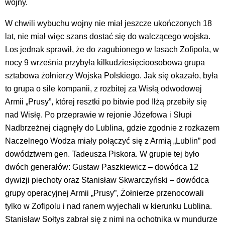
wojny.
W chwili wybuchu wojny nie miał jeszcze ukończonych 18
lat, nie miał więc szans dostać się do walczącego wojska.
Los jednak sprawił, że do zagubionego w lasach Zofipola, w
nocy 9 września przybyła kilkudziesięcioosobowa grupa
sztabowa żołnierzy Wojska Polskiego. Jak się okazało, była
to grupa o sile kompanii, z rozbitej za Wisłą odwodowej
Armii „Prusy”, której resztki po bitwie pod Iłżą przebiły się
nad Wisłę. Po przeprawie w rejonie Józefowa i Słupi
Nadbrzeżnej ciągnęły do Lublina, gdzie zgodnie z rozkazem
Naczelnego Wodza miały połączyć się z Armią „Lublin” pod
dowództwem gen. Tadeusza Piskora. W grupie tej było
dwóch generałów: Gustaw Paszkiewicz – dowódca 12
dywizji piechoty oraz Stanisław Skwarczyński – dowódca
grupy operacyjnej Armii „Prusy”, Żołnierze przenocowali
tylko w Zofipolu i nad ranem wyjechali w kierunku Lublina.
Stanisław Sołtys zabrał się z nimi na ochotnika w mundurze