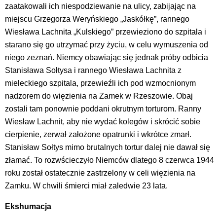
zaatakowali ich niespodziewanie na ulicy, zabijając na
miejscu Grzegorza Weryńskiego „Jaskółkę”, rannego
Wiesława Lachnita „Kulskiego” przewieziono do szpitala i
starano się go utrzymać przy życiu, w celu wymuszenia od
niego zeznań. Niemcy obawiając się jednak próby odbicia
Stanisława Sołtysa i rannego Wiesława Lachnita z
mieleckiego szpitala, przewieźli ich pod wzmocnionym
nadzorem do więzienia na Zamek w Rzeszowie. Obaj
zostali tam ponownie poddani okrutnym torturom. Ranny
Wiesław Lachnit, aby nie wydać kolegów i skrócić sobie
cierpienie, zerwał założone opatrunki i wkrótce zmarł.
Stanisław Sołtys mimo brutalnych tortur dalej nie dawał się
złamać. To rozwścieczyło Niemców dlatego 8 czerwca 1944
roku został ostatecznie zastrzelony w celi więzienia na
Zamku. W chwili śmierci miał zaledwie 23 lata.
Ekshumacja