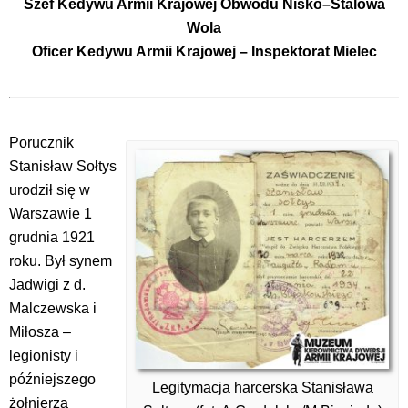
Szef Kedywu Armii Krajowej Obwodu Nisko–Stalowa
Wola
Oficer Kedywu Armii Krajowej – Inspektorat Mielec
Porucznik
Stanisław Sołtys
urodził się w
Warszawie 1
grudnia 1921
roku. Był synem
Jadwigi z d.
Malczewska i
Miłosza –
legionisty i
późniejszego
Legitymacja harcerska Stanisława
żołnierza