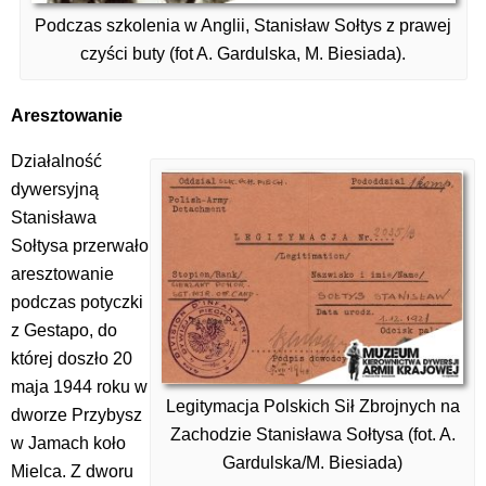
Podczas szkolenia w Anglii, Stanisław Sołtys z prawej
czyści buty (fot A. Gardulska, M. Biesiada).
Aresztowanie
Działalność
dywersyjną
Stanisława
Sołtysa przerwało
aresztowanie
podczas potyczki
z Gestapo, do
której doszło 20
maja 1944 roku w
Legitymacja Polskich Sił Zbrojnych na
dworze Przybysz
Zachodzie Stanisława Sołtysa (fot. A.
w Jamach koło
Gardulska/M. Biesiada)
Mielca. Z dworu