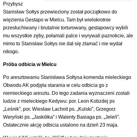
Przybysz
Stanisław Sołtys przewieziony został początkowo do
więzienia Gestapo w Mielcu. Tam był wielokrotnie
przesłuchiwany i brutalnie torturowany, gestapowcy wybili
mu wszystkie zęby, połamali palce i wyrywali paznokcie, ale
mimo to Stanisław Sołtys nie dał się złamać i nie wydał
nikogo.
Próba odbicia w Mielcu
Po aresztowaniu Stanisława Sołtysa komenda mieleckiego
Obwodu AK podjęła starania w celu odbicia go z
niemieckiego aresztu. Do tego zadania wyznaczeni zostali
ludzie z mieleckiego Kedywu: por. Leon Kobzdej ps
„Leśnik”, por. Wiesław Lachnit ps. „Kulski”, Grzegorz
Weryński ps. „Jaskółka” i Walenty Basiaga ps. „Jeleń”.
Ostatecznie akcję odbicia ustalono na dzień 23 maja.