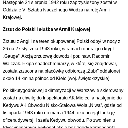
Następnie 24 sierpnia 1942 roku zaprzysiężony został w
Oddziale VI Sztabu Naczelnego Wodza na rotę Armii
Krajowej.
Zrzut do Polski i służba w Armii Krajowej
Zrzutu z Anglii na teren okupowanej Polski odbył w nocy z
26 na 27 stycznia 1943 roku, w ramach operacji o krypt.
„Gauge”. Akcją zrzutową dowodził por. naw. Radomir
Walczak. Ekipa spadochroniarzy, w której się znajdował,
została zrzucona na placówkę odbiorczą „Żubr” oddalonej
około 14 km na północ od Kielc (woj. świętokrzyskie).
Po kilkutygodniowej aklimatyzacji w Warszawie skierowany
został na chwilę do Inspektoratu AK Mielec, a następnie do
Kedywu AK Obwodu Nisko-Stalowa Wola „Niwa”, gdzie od
listopada 1943 roku do marca 1944 roku przejął funkcję
oficera dywersji i szefa Kedywu obwodu. Po zwolnieniu
(dyscyplinarnym, wykonał akcję bez zgody komendanta