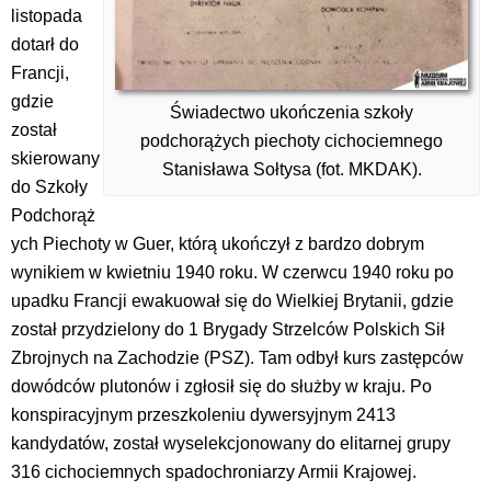
listopada
dotarł do
Francji,
gdzie
Świadectwo ukończenia szkoły
został
podchorążych piechoty cichociemnego
skierowany
Stanisława Sołtysa (fot. MKDAK).
do Szkoły
Podchorąż
ych Piechoty w Guer, którą ukończył z bardzo dobrym
wynikiem w kwietniu 1940 roku. W czerwcu 1940 roku po
upadku Francji ewakuował się do Wielkiej Brytanii, gdzie
został przydzielony do 1 Brygady Strzelców Polskich Sił
Zbrojnych na Zachodzie (PSZ). Tam odbył kurs zastępców
dowódców plutonów i zgłosił się do służby w kraju. Po
konspiracyjnym przeszkoleniu dywersyjnym 2413
kandydatów, został wyselekcjonowany do elitarnej grupy
316 cichociemnych spadochroniarzy Armii Krajowej.