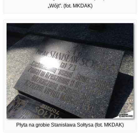
„Wójt”. (fot. MKDAK)
Płyta na grobie Stanisława Sołtysa (fot. MKDAK)