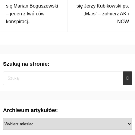
się Marian Boguszewski
się Jerzy Kubikowski ps.
– jeden z twórców
„Mars” – żołnierz AK i
konspiracj...
NOW
Szukaj na stronie:
Archiwum artykułów:
A
r