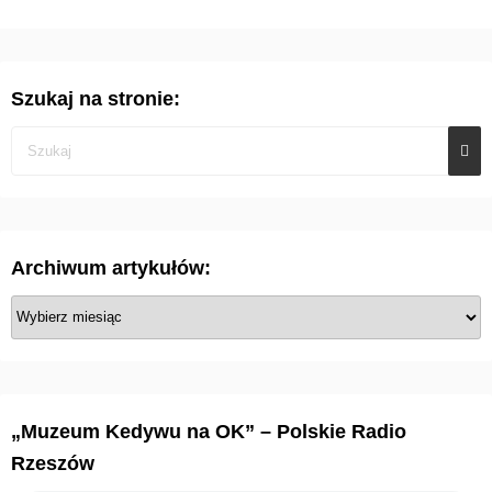
Szukaj na stronie:
Archiwum artykułów:
A
r
c
h
i
„Muzeum Kedywu na OK” – Polskie Radio
w
Rzeszów
u