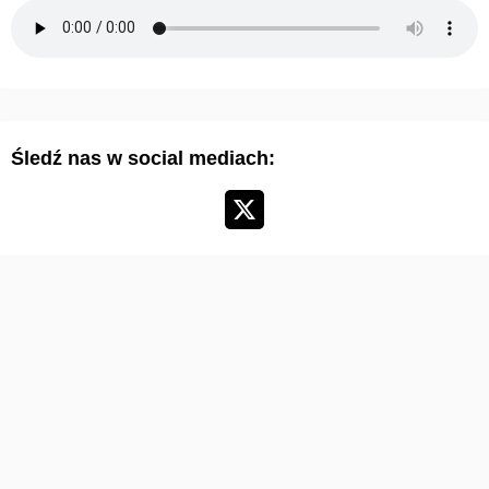
m
a
r
t
y
Śledź nas w social mediach:
k
u
ł
ó
w
: