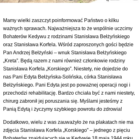
Mamy wielki zaszczyt poinformować Państwo o kilku
ważnych sprawach. Najważniejsza to że wspólnie uczcimy
Bohaterów Kedywu z rodzinami Stanisława Bełżyńskiego
oraz Stanisława Korfela. Wśród zaproszonych gości będzie
Pan Andrzej Bełżyński – wnuk Stanisława Bełżyńskiego
„Kreta”. Będą razem z nami również członkowie rodziny
Stanisława Korfela „Korskiego”. Niestety, nie dojedzie do
nas Pani Edyta Bełżyńska-Solińska, córka Stanisława
Bełżyńskiego. Pani Edyta jest po poważnej operacji nogi i
przechodzi rehabilitację. Bardzo chciała być z nami niestety,
chirurg zabronił jej poruszania się. Myślami jesteśmy z
Panią Edytą i życzymy szybkiego powrotu do zdrowia!
Dodatkowo, wielu z was zauważyło że na plakatach nie ma
zdjęcia Stanisława Korfela „Korskiego” – jednego z pięciu
Bohaterów znajdujących się w Kedywie 18 maja 1944 roku.