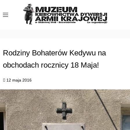
S
k
i
p
t
o
c
Rodziny Bohaterów Kedywu na
o
obchodach rocznicy 18 Maja!
n
t
e
12 maja 2016
n
t