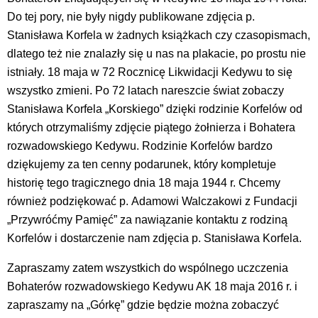
Do tej pory, nie były nigdy publikowane zdjęcia p.
Stanisława Korfela w żadnych książkach czy czasopismach,
dlatego też nie znalazły się u nas na plakacie, po prostu nie
istniały. 18 maja w 72 Rocznicę Likwidacji Kedywu to się
wszystko zmieni. Po 72 latach nareszcie świat zobaczy
Stanisława Korfela „Korskiego” dzięki rodzinie Korfelów od
których otrzymaliśmy zdjęcie piątego żołnierza i Bohatera
rozwadowskiego Kedywu. Rodzinie Korfelów bardzo
dziękujemy za ten cenny podarunek, który kompletuje
historię tego tragicznego dnia 18 maja 1944 r. Chcemy
również podziękować p. Adamowi Walczakowi z Fundacji
„Przywróćmy Pamięć” za nawiązanie kontaktu z rodziną
Korfelów i dostarczenie nam zdjęcia p. Stanisława Korfela.
Zapraszamy zatem wszystkich do wspólnego uczczenia
Bohaterów rozwadowskiego Kedywu AK 18 maja 2016 r. i
zapraszamy na „Górkę” gdzie będzie można zobaczyć