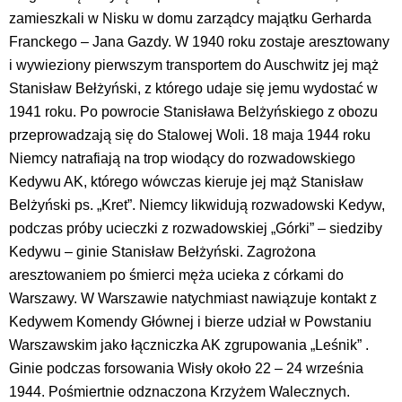
zamieszkali w Nisku w domu zarządcy majątku Gerharda
Franckego – Jana Gazdy. W 1940 roku zostaje aresztowany
i wywieziony pierwszym transportem do Auschwitz jej mąż
Stanisław Bełżyński, z którego udaje się jemu wydostać w
1941 roku. Po powrocie Stanisława Belżyńskiego z obozu
przeprowadzają się do Stalowej Woli. 18 maja 1944 roku
Niemcy natrafiają na trop wiodący do rozwadowskiego
Kedywu AK, którego wówczas kieruje jej mąż Stanisław
Belżyński ps. „Kret”. Niemcy likwidują rozwadowski Kedyw,
podczas próby ucieczki z rozwadowskiej „Górki” – siedziby
Kedywu – ginie Stanisław Bełżyński. Zagrożona
aresztowaniem po śmierci męża ucieka z córkami do
Warszawy. W Warszawie natychmiast nawiązuje kontakt z
Kedywem Komendy Głównej i bierze udział w Powstaniu
Warszawskim jako łączniczka AK zgrupowania „Leśnik” .
Ginie podczas forsowania Wisły około 22 – 24 września
1944. Pośmiertnie odznaczona Krzyżem Walecznych.