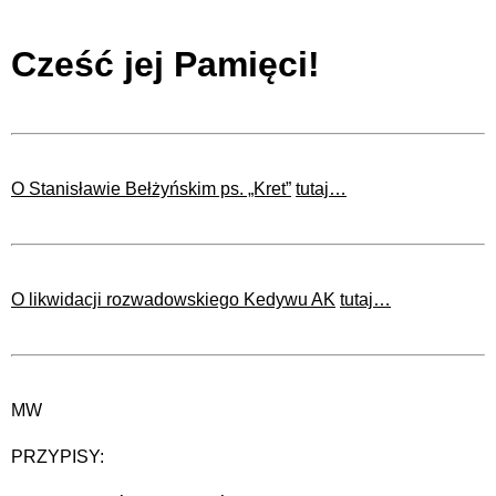
Cześć jej Pamięci!
O Stanisławie Bełżyńskim ps. „Kret”
tutaj…
O likwidacji rozwadowskiego Kedywu AK
tutaj…
MW
PRZYPISY: