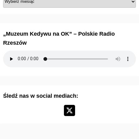
r
c
h
i
„Muzeum Kedywu na OK” – Polskie Radio
w
Rzeszów
u
m
a
r
t
y
Śledź nas w social mediach:
k
u
ł
ó
w
: