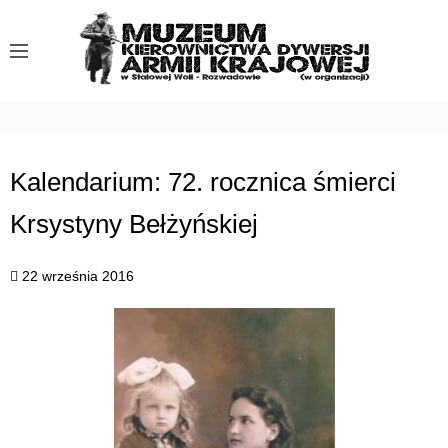
S
k
i
p
t
o
c
Kalendarium: 72. rocznica śmierci
o
Krsystyny Bełżyńskiej
n
t
e
22 września 2016
n
t