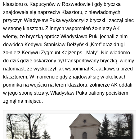
klasztoru o. Kapucynów w Rozwadowie i gdy bryczka
znajdowała się naprzeciw Klasztoru, z niewiadomych
przyczyn Władysław Puka wyskoczył z bryczki i zaczął biec
w stronę klasztoru. Z innych wspomnień żołnierzy AK
wiemy, że bryczką oprócz Władysława Puki jechali z nim
dowódca Kedywu Stanisław Bełżyński „Kret” oraz drugi
żołnierz Kedywu Zygmunt Kajzer ps. „Mały”. Nie wiadomo
do dziś gdzie oskarżony był transportowany bryczką, wiemy
natomiast, że wyskoczył jak wspominał K. Jackowski przed
klasztorem. W momencie gdy znajdował się w okolicach
pomnika na wejściu na teren klasztoru, żołnierze AK oddali
w jego stronę strzały, Władysław Puka trafiony pociskiem
zginął na miejscu.