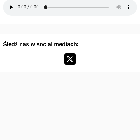
m
a
r
t
y
Śledź nas w social mediach:
k
u
ł
ó
w
: