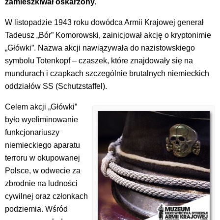
zamieszkiwał oskarżony.
W listopadzie 1943 roku dowódca Armii Krajowej generał
Tadeusz „Bór” Komorowski, zainicjował akcję o kryptonimie
„Główki”. Nazwa akcji nawiązywała do nazistowskiego
symbolu Totenkopf – czaszek, które znajdowały się na
mundurach i czapkach szczególnie brutalnych niemieckich
oddziałów SS (Schutzstaffel).
Celem akcji „Główki”
było wyeliminowanie
funkcjonariuszy
niemieckiego aparatu
terroru w okupowanej
Polsce, w odwecie za
zbrodnie na ludności
cywilnej oraz członkach
podziemia. Wśród