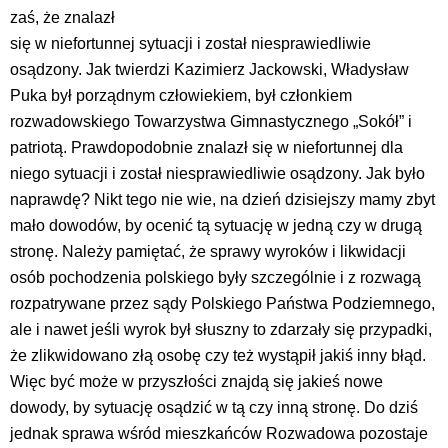
zaś, że znalazł
się w niefortunnej sytuacji i został niesprawiedliwie
osądzony. Jak twierdzi Kazimierz Jackowski, Władysław
Puka był porządnym człowiekiem, był członkiem
rozwadowskiego Towarzystwa Gimnastycznego „Sokół” i
patriotą. Prawdopodobnie znalazł się w niefortunnej dla
niego sytuacji i został niesprawiedliwie osądzony. Jak było
naprawdę? Nikt tego nie wie, na dzień dzisiejszy mamy zbyt
mało dowodów, by ocenić tą sytuację w jedną czy w drugą
stronę. Należy pamiętać, że sprawy wyroków i likwidacji
osób pochodzenia polskiego były szczególnie i z rozwagą
rozpatrywane przez sądy Polskiego Państwa Podziemnego,
ale i nawet jeśli wyrok był słuszny to zdarzały się przypadki,
że zlikwidowano złą osobę czy też wystąpił jakiś inny błąd.
Więc być może w przyszłości znajdą się jakieś nowe
dowody, by sytuację osądzić w tą czy inną stronę. Do dziś
jednak sprawa wśród mieszkańców Rozwadowa pozostaje