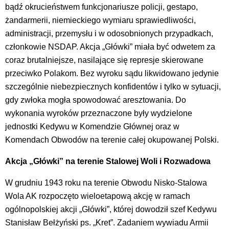
bądź okrucieństwem funkcjonariusze policji, gestapo,
żandarmerii, niemieckiego wymiaru sprawiedliwości,
administracji, przemysłu i w odosobnionych przypadkach,
członkowie NSDAP. Akcja „Główki” miała być odwetem za
coraz brutalniejsze, nasilające się represje skierowane
przeciwko Polakom. Bez wyroku sądu likwidowano jedynie
szczególnie niebezpiecznych konfidentów i tylko w sytuacji,
gdy zwłoka mogła spowodować aresztowania. Do
wykonania wyroków przeznaczone były wydzielone
jednostki Kedywu w Komendzie Głównej oraz w
Komendach Obwodów na terenie całej okupowanej Polski.
Akcja „Główki” na terenie Stalowej Woli i Rozwadowa
W grudniu 1943 roku na terenie Obwodu Nisko-Stalowa
Wola AK rozpoczęto wieloetapową akcję w ramach
ogólnopolskiej akcji „Główki”, której dowodził szef Kedywu
Stanisław Bełżyński ps. „Kret”. Zadaniem wywiadu Armii