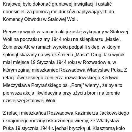
Krajowej było dokonać gruntowej inwigilacji i ustalić
donosicieli za pomocą meldunków napływających do
Komendy Obwodu w Stalowej Woli.
Pierwszy wyrok w ramach akcji został wykonany w Stalowej
Woli na początku zimy 1944 roku na sklepikarzu „Masie”.
Żołnierze AK w ramach wyroku podpalili sklep, w którym
spłonął skazany na wyrok śmierci „Masa”. Drugi taki wyrok
miał miejsce 19 Stycznia 1944 roku w Rozwadowie, w
którym zginął mieszkaniec Rozwadowa Władysław Puka. Z
relacji ówczesnego żołnierza rozwadowskiego Kedywu
Mieczysława Potyrańskiego ps. „Poraj” wiemy , że była to
pierwsza akcja likwidacyjna przy użyciu broni na terenie
dzisiejszej Stalowej Woli.
Z relacji mieszkańca Rozwadowa Kazimierza Jackowskiego
i znajomego rodziny oskarżonego wiemy, że Władysław
Puka 19 stycznia 1944 r. jechał bryczką ul. Klasztorną koło