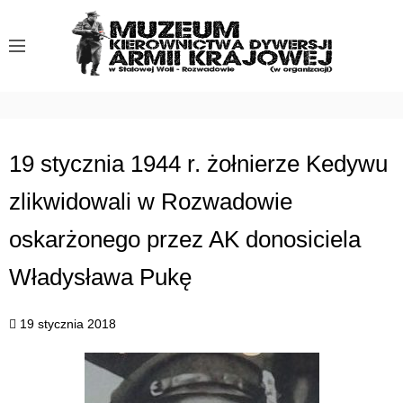
S
k
i
p
t
o
c
19 stycznia 1944 r. żołnierze Kedywu
o
zlikwidowali w Rozwadowie
n
t
oskarżonego przez AK donosiciela
e
n
Władysława Pukę
t
19 stycznia 2018