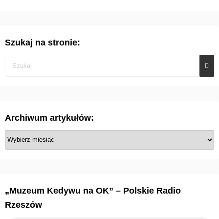
Szukaj na stronie:
Archiwum artykułów:
A
r
c
h
i
„Muzeum Kedywu na OK” – Polskie Radio
w
Rzeszów
u