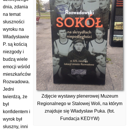
dnia, zdania
na temat
słuszności
wyroku na
Władysławie
P. są kością
niezgody i
budzą wiele
emocji wśród
mieszkańców
Rozwadowa.
Jedni
Zdjęcie wystawy plenerowej Muzeum
twierdzą, że
Regionalnego w Stalowej Woli, na którym
był
znajduje się Władysław Puka. (fot.
konfidentem i
Fundacja KEDYW)
wyrok był
słuszny, inni