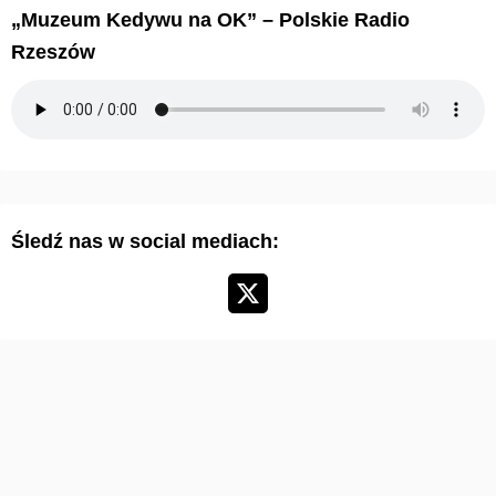
i
„Muzeum Kedywu na OK” – Polskie Radio
w
Rzeszów
u
m
a
r
t
y
Śledź nas w social mediach:
k
u
ł
ó
w
: