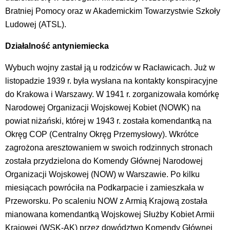
Bratniej Pomocy oraz w Akademickim Towarzystwie Szkoły
Ludowej (ATSL).
Działalność antyniemiecka
Wybuch wojny zastał ją u rodziców w Racławicach. Już w
listopadzie 1939 r. była wysłana na kontakty konspiracyjne
do Krakowa i Warszawy. W 1941 r. zorganizowała komórkę
Narodowej Organizacji Wojskowej Kobiet (NOWK) na
powiat niżański, której w 1943 r. została komendantką na
Okręg COP (Centralny Okręg Przemysłowy). Wkrótce
zagrożona aresztowaniem w swoich rodzinnych stronach
została przydzielona do Komendy Głównej Narodowej
Organizacji Wojskowej (NOW) w Warszawie. Po kilku
miesiącach powróciła na Podkarpacie i zamieszkała w
Przeworsku. Po scaleniu NOW z Armią Krajową została
mianowana komendantką Wojskowej Służby Kobiet Armii
Krajowej (WSK-AK) przez dowództwo Komendy Głównej