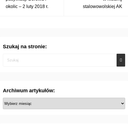
okolic – 2 luty 2018 r.
stalowowolskiej AK
Szukaj na stronie:
Archiwum artykułów:
A
r
c
h