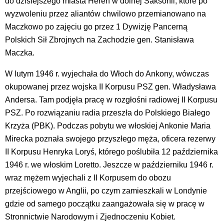
do dzisiejszego miasta Heren w dolnej Saksonii, które po
wyzwoleniu przez aliantów chwilowo przemianowano na
Maczkowo po zajęciu go przez 1 Dywizję Pancerną
Polskich Sił Zbrojnych na Zachodzie gen. Stanisława
Maczka.
W lutym 1946 r. wyjechała do Włoch do Ankony, wówczas
okupowanej przez wojska II Korpusu PSZ gen. Władysława
Andersa. Tam podjęła pracę w rozgłośni radiowej II Korpusu
PSZ. Po rozwiązaniu radia przeszła do Polskiego Białego
Krzyża (PBK). Podczas pobytu we włoskiej Ankonie Maria
Mirecka poznała swojego przyszłego męża, oficera rezerwy
II Korpusu Henryka Loryś, którego poślubiła 12 października
1946 r. we włoskim Loretto. Jeszcze w październiku 1946 r.
wraz mężem wyjechali z II Korpusem do obozu
przejściowego w Anglii, po czym zamieszkali w Londynie
gdzie od samego początku zaangażowała się w pracę w
Stronnictwie Narodowym i Zjednoczeniu Kobiet.