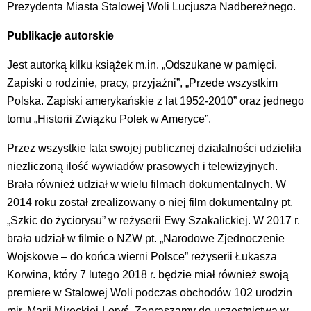
Prezydenta Miasta Stalowej Woli Lucjusza Nadbereżnego.
Publikacje autorskie
Jest autorką kilku książek m.in. „Odszukane w pamięci.
Zapiski o rodzinie, pracy, przyjaźni”, „Przede wszystkim
Polska. Zapiski amerykańskie z lat 1952-2010” oraz jednego
tomu „Historii Związku Polek w Ameryce”.
Przez wszystkie lata swojej publicznej działalności udzieliła
niezliczoną ilość wywiadów prasowych i telewizyjnych.
Brała również udział w wielu filmach dokumentalnych. W
2014 roku został zrealizowany o niej film dokumentalny pt.
„Szkic do życiorysu” w reżyserii Ewy Szakalickiej. W 2017 r.
brała udział w filmie o NZW pt. „Narodowe Zjednoczenie
Wojskowe – do końca wierni Polsce” reżyserii Łukasza
Korwina, który 7 lutego 2018 r. będzie miał również swoją
premiere w Stalowej Woli podczas obchodów 102 urodzin
mjr. Marii Mireckiej-Loryś. Zapraszamy do uczestnictwa w