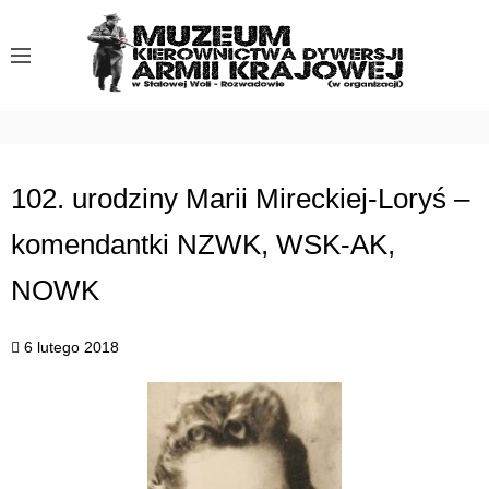
S
k
i
p
t
o
c
102. urodziny Marii Mireckiej-Loryś –
o
komendantki NZWK, WSK-AK,
n
t
NOWK
e
n
6 lutego 2018
t