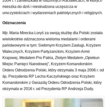
2004 r. i zamieszkała w rodzinnych Racławicach, w których
mieszka do dziś i niestrudzona uczęszcza w
uroczystościach i wydarzeniach patriotycznych i religijnych.
Odznaczenia
Mjr. Maria Mirecka-Loryś za swoją służbę dla Polski została
wielokrotnie odznaczona wieloma medalami i orderami
państwowymi w tym: Srebrnym Krzyżem Zasługi, Krzyżem
Walecznych, Krzyżem Partyzanckim, Krzyżem Armii
Krajowej, Medalem Pro Patria, Złotym Medalem „Opiekun
Miejsc Pamięci Narodowej”, Krzyżem Komandorskim
Orderu Odrodzenia Polski, który otrzymała 3 maja 2006 r. od
śp. Prezydenta RP Lecha Kaczyńskiego oraz Krzyżem
Komandorskim z Gwiazdą Orderu Odrodzenia Polski, który
otrzymała w 2016 r. od Prezydenta RP Andrzeja Dudy.