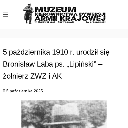
S
k
i
p
t
o
c
5 października 1910 r. urodził się
o
Bronisław Laba ps. „Lipiński” –
n
t
żołnierz ZWZ i AK
e
n
5 października 2025
t