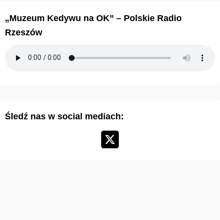
h
i
„Muzeum Kedywu na OK” – Polskie Radio
w
Rzeszów
u
m
a
r
t
y
Śledź nas w social mediach:
k
u
ł
ó
w
: