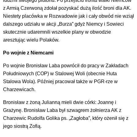
ludźmi swojego plutonu. Po przejściu frontu walki Niemców
z Armią Czerwoną zdołał pozyskać dużą ilość broni dla AK.
Niestety placówka w Rozwadowie jak i cały obwód nie wziął
dalszego udziału w akcji „Burza” gdyż Niemcy i Sowieci
skutecznie udaremnili wszelkie plany w obwodzie
aresztując wielu Polaków.
Po wojnie z Niemcami
Po wojnie Bronisław Laba powrócił do pracy w Zakładach
Południowych (COP) w Stalowej Woli (obecnie Huta
Stalowa Wola). Później pracował także w PGR-rze w
Charzewicach.
Bronisław z żoną Julianną mieli dwie córki: Joannę i
Grażynę. Bronisław Laba był szwagrem żołnierza AK z
Charzewic Rudolfa Golika ps. „Zagłoba”, który ożenił się z
jego siostrą Zofią.