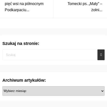
pięć wsi na północnym
Tomecki ps. „Mały” –
Podkarpaciu...
żołni...
Szukaj na stronie:
Archiwum artykułów:
A
r
c