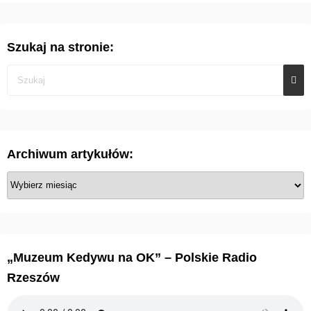
Szukaj na stronie:
Archiwum artykułów:
A
r
c
h
i
„Muzeum Kedywu na OK” – Polskie Radio
w
Rzeszów
u
m