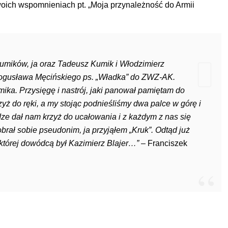
woich wspomnieniach pt. „Moja przynależność do Armii
umików, ja oraz Tadeusz Kumik i Włodzimierz
 Bogusława Męcińskiego ps. „Władka” do ZWZ-AK.
ka. Przysięgę i nastrój, jaki panował pamiętam do
rzyż do ręki, a my stojąc podnieśliśmy dwa palce w górę i
dze dał nam krzyż do ucałowania i z każdym z nas się
brał sobie pseudonim, ja przyjąłem „Kruk”. Odtąd już
 której dowódcą był Kazimierz Blajer…”
– Franciszek