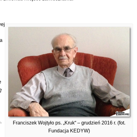
wej
ga
e
ę
.
Franciszek Wojtyło ps. „Kruk“ – grudzień 2016 r. (fot.
Fundacja KEDYW)