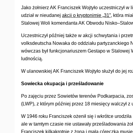
Jako żołnierz AK Franciszek Wojtyło uczestniczył w l
udział w nieudanej
akcji o kryptonimie „31”
, która mi
Stalowej Woli komendanta AK Obwodu Nisko–Stalowa
Uczestniczył później także w akcji schwytania i prz
volksdeutscha Nowaka do oddziału partyzanckiego 
wówczas był funkcjonariuszem Gestapo w Stalowej Wo
ludnością.
W ulanowskiej AK Franciszek Wojtyło służył do jej r
Sowiecka okupacja i prześladowanie
Po zajęciu przez Sowietów terenów Podkarpacia, zo
(LWP), z którym później przez 18 miesięcy walczył z
W 1946 roku Franciszek ożenił się i wkrótce urodził
ale w tamtym czasie nie ustawały prześladowania żo
Franciszek kilkakrotnie z żoną i małą córeczką musi