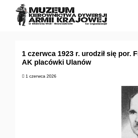
S
k
i
p
t
o
c
1 czerwca 1923 r. urodził się por. 
o
AK placówki Ulanów
n
t
1 czerwca 2026
e
n
t