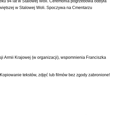
ieku 94 lat w Stalowej Woli. Ceremonia pogrzebowa odbyła
świętszej w Stalowej Woli. Spoczywa na Cmentarzu
i Armii Krajowej (w organizacji), wspomnienia Franciszka
piowanie tekstów, zdjęć lub filmów bez zgody zabronione!