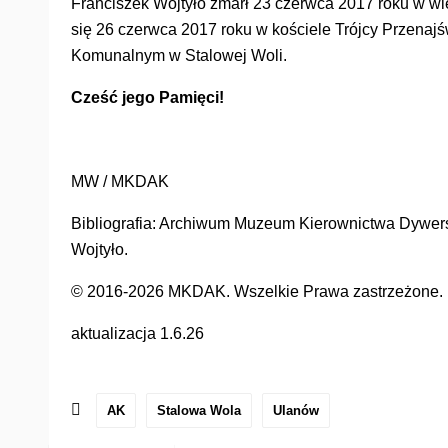
Franciszek Wojtyło zmarł 23 czerwca 2017 roku w w
się 26 czerwca 2017 roku w kościele Trójcy Przenaj
Komunalnym w Stalowej Woli.
Cześć jego Pamięci!
MW / MKDAK
Bibliografia: Archiwum Muzeum Kierownictwa Dywersj
Wojtyło.
© 2016-2026 MKDAK. Wszelkie Prawa zastrzeżone. Ko
aktualizacja 1.6.26
AK
Stalowa Wola
Ulanów