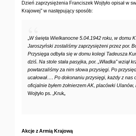
Dzień zaprzysiężenia Franciszek Wojtyło opisał w s
Krajowej” w następujący sposób:
„
W święta Wielkanocne 5.04.1942 roku, w domu K
Jaroszyński zostaliśmy zaprzysiężeni przez por.
Przysięga odbyła się w domu kolegi Tadeusza Kumi
dziś. Na stole stała pasyjka, por. „Władka” wziął k
powtarzaliśmy za nim słowa przysięgi. Po przysię
ucałował…. Po dokonaniu przysięgi, każdy z nas o
oficjalnie byłem żołnierzem AK, placówki Ulanów,
Wojtyło ps. „Kruk
„
Akcje z Armią Krajową