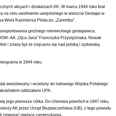
icznych akcjach i działaniach AK. W marcu 1944 roku brał
ała na celu uwolnienie uwięzionego w areszcie Gestapo w
 Wola Kazimierza Pilata ps. „Zaremba”.
etransportowania groźnego niemieckiego gestapowca,
NOW–AK „Ojca Jana” Franciszka Przysiężniaka. Nowak
li i znany był ze znęcania się nad polską i żydowską
ozwiązania w 1944 roku.
stał aresztowany i wcielony do ludowego Wojska Polskiego
 ukraińskimi oddziałami UPA.
a się jego pierwsza córka. Do Ulanowa powrócił w 1947 roku,
łnierzy AK przez Urząd Bezpieczeństwa (UB), z tego powodu
eli zmieniać miejsce zamieszkania.