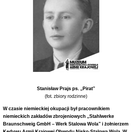
Stanisław Prajs ps. „Pirat”
(fot. zbiory rodzinne)
W czasie niemieckiej okupacji był pracownikiem
niemieckich zakładów zbrojeniowych „Stahlwerke
Braunschweig GmbH – Werk Stalowa Wola” i żołnierzem
Kedywu Armii Krajowej Obwodu Nisko-Stalowa Wola. W