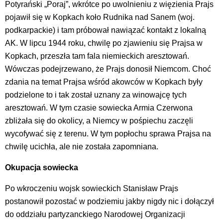
Potyrański „Poraj”, wkrótce po uwolnieniu z więzienia Prajs
pojawił się w Kopkach koło Rudnika nad Sanem (woj.
podkarpackie) i tam próbował nawiązać kontakt z lokalną
AK. W lipcu 1944 roku, chwilę po zjawieniu się Prajsa w
Kopkach, przeszła tam fala niemieckich aresztowań.
Wówczas podejrzewano, że Prajs donosił Niemcom. Choć
zdania na temat Prajsa wśród akowców w Kopkach były
podzielone to i tak został uznany za winowajcę tych
aresztowań. W tym czasie sowiecka Armia Czerwona
zbliżała się do okolicy, a Niemcy w pośpiechu zaczęli
wycofywać się z terenu. W tym popłochu sprawa Prajsa na
chwilę ucichła, ale nie została zapomniana.
Okupacja sowiecka
Po wkroczeniu wojsk sowieckich Stanisław Prajs
postanowił pozostać w podziemiu jakby nigdy nic i dołączył
do oddziału partyzanckiego Narodowej Organizacji