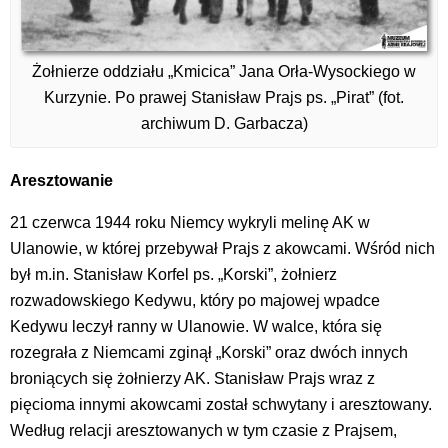
Żołnierze oddziału „Kmicica” Jana Orła-Wysockiego w
Kurzynie. Po prawej Stanisław Prajs ps. „Pirat” (fot.
archiwum D. Garbacza)
Aresztowanie
21 czerwca 1944 roku Niemcy wykryli melinę AK w
Ulanowie, w której przebywał Prajs z akowcami. Wśród nich
był m.in. Stanisław Korfel ps. „Korski”, żołnierz
rozwadowskiego Kedywu, który po majowej wpadce
Kedywu leczył ranny w Ulanowie. W walce, która się
rozegrała z Niemcami zginął „Korski” oraz dwóch innych
broniących się żołnierzy AK. Stanisław Prajs wraz z
pięcioma innymi akowcami został schwytany i aresztowany.
Według relacji aresztowanych w tym czasie z Prajsem,