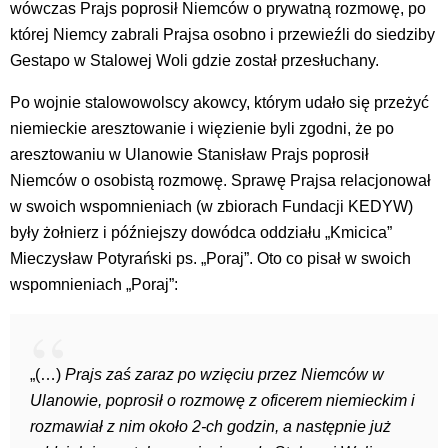
wówczas Prajs poprosił Niemców o prywatną rozmowę, po
której Niemcy zabrali Prajsa osobno i przewieźli do siedziby
Gestapo w Stalowej Woli gdzie został przesłuchany.
Po wojnie stalowowolscy akowcy, którym udało się przeżyć
niemieckie aresztowanie i więzienie byli zgodni, że po
aresztowaniu w Ulanowie Stanisław Prajs poprosił
Niemców o osobistą rozmowę. Sprawę Prajsa relacjonował
w swoich wspomnieniach (w zbiorach Fundacji KEDYW)
były żołnierz i późniejszy dowódca oddziału „Kmicica”
Mieczysław Potyrański ps. „Poraj”. Oto co pisał w swoich
wspomnieniach „Poraj”:
„(…)
Prajs zaś zaraz po wzięciu przez Niemców w
Ulanowie, poprosił o rozmowę z oficerem niemieckim i
rozmawiał z nim około 2-ch godzin, a następnie już