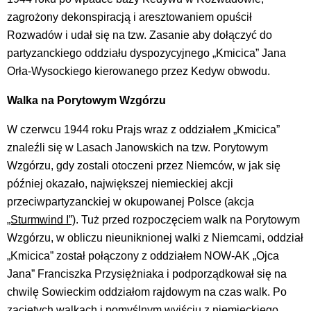
zagrożony dekonspiracją i aresztowaniem opuścił
Rozwadów i udał się na tzw. Zasanie aby dołączyć do
partyzanckiego oddziału dyspozycyjnego „Kmicica” Jana
Orła-Wysockiego kierowanego przez Kedyw obwodu.
Walka na Porytowym Wzgórzu
W czerwcu 1944 roku Prajs wraz z oddziałem „Kmicica”
znaleźli się w Lasach Janowskich na tzw. Porytowym
Wzgórzu, gdy zostali otoczeni przez Niemców, w jak się
później okazało, największej niemieckiej akcji
przeciwpartyzanckiej w okupowanej Polsce (akcja
„Sturmwind I”)
. Tuż przed rozpoczęciem walk na Porytowym
Wzgórzu, w obliczu nieuniknionej walki z Niemcami, oddział
„Kmicica” został połączony z oddziałem NOW-AK „Ojca
Jana” Franciszka Przysiężniaka i podporządkował się na
chwilę Sowieckim oddziałom rajdowym na czas walk. Po
zaciętych walkach i pomyślnym wyjściu z niemieckiego