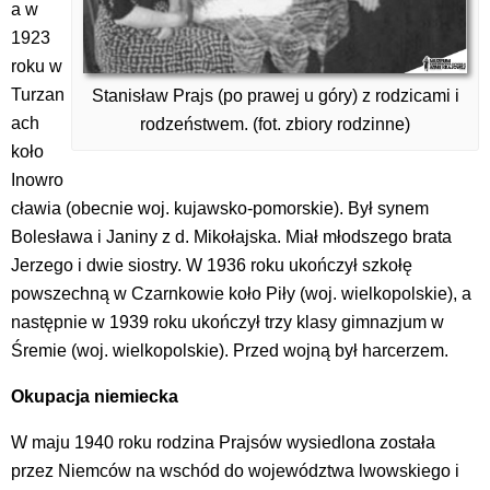
a w
1923
roku w
Turzan
Stanisław Prajs (po prawej u góry) z rodzicami i
ach
rodzeństwem. (fot. zbiory rodzinne)
koło
Inowro
cławia (obecnie woj. kujawsko-pomorskie). Był synem
Bolesława i Janiny z d. Mikołajska. Miał młodszego brata
Jerzego i dwie siostry. W 1936 roku ukończył szkołę
powszechną w Czarnkowie koło Piły (woj. wielkopolskie), a
następnie w 1939 roku ukończył trzy klasy gimnazjum w
Śremie (woj. wielkopolskie). Przed wojną był harcerzem.
Okupacja niemiecka
W maju 1940 roku rodzina Prajsów wysiedlona została
przez Niemców na wschód do województwa lwowskiego i