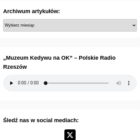
Archiwum artykułów:
A
r
c
h
i
„Muzeum Kedywu na OK” – Polskie Radio
w
Rzeszów
u
m
a
r
t
y
Śledź nas w social mediach:
k
u
ł