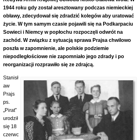
1944 roku gdy został aresztowany podczas niemieckiej
obławy, zdecydował się zdradzić kolegów aby uratować
życie. W tym samym czasie pojawili się na Podkarpaciu
Sowieci i Niemcy w popłochu rozpoczęli odwrót na
zachód. W związku z sytuacją sprawa Prajsa chwilowo
poszła w zapomnienie, ale p
olskie podziemie
niepodległościowe nie zapomniało jego zdrady i po
reorganizacji rozprawiło się ze zdrajcą.
Stanisł
aw
Prajs
ps.
„Pirat”
urodził
się 18
czerwc