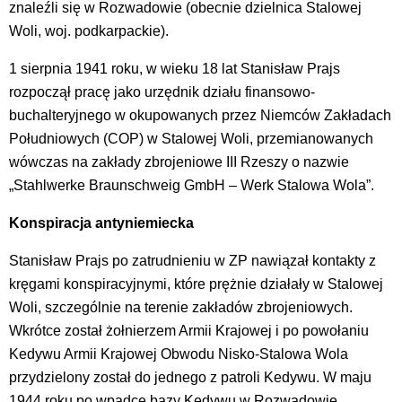
znaleźli się w Rozwadowie (obecnie dzielnica Stalowej
Woli, woj. podkarpackie).
1 sierpnia 1941 roku, w wieku 18 lat Stanisław Prajs
rozpoczął pracę jako urzędnik działu finansowo-
buchalteryjnego w okupowanych przez Niemców Zakładach
Południowych (COP) w Stalowej Woli, przemianowanych
wówczas na zakłady zbrojeniowe III Rzeszy o nazwie
„Stahlwerke Braunschweig GmbH – Werk Stalowa Wola”.
Konspiracja antyniemiecka
Stanisław Prajs po zatrudnieniu w ZP nawiązał kontakty z
kręgami konspiracyjnymi, które prężnie działały w Stalowej
Woli, szczególnie na terenie zakładów zbrojeniowych.
Wkrótce został żołnierzem Armii Krajowej i po powołaniu
Kedywu Armii Krajowej Obwodu Nisko-Stalowa Wola
przydzielony został do jednego z patroli Kedywu. W maju
1944 roku po wpadce bazy Kedywu w Rozwadowie,