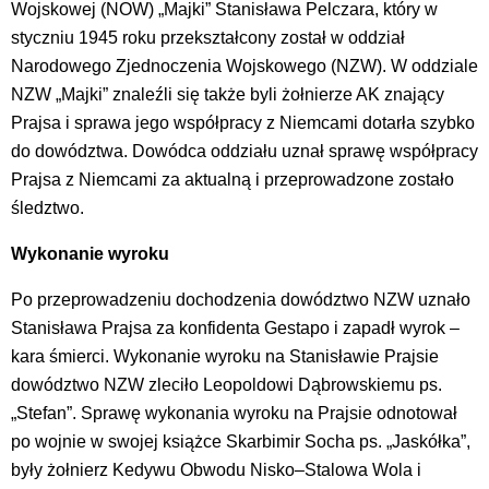
Wojskowej (NOW) „Majki” Stanisława Pelczara, który w
styczniu 1945 roku przekształcony został w oddział
Narodowego Zjednoczenia Wojskowego (NZW). W oddziale
NZW „Majki” znaleźli się także byli żołnierze AK znający
Prajsa i sprawa jego współpracy z Niemcami dotarła szybko
do dowództwa. Dowódca oddziału uznał sprawę współpracy
Prajsa z Niemcami za aktualną i przeprowadzone zostało
śledztwo.
Wykonanie wyroku
Po przeprowadzeniu dochodzenia dowództwo NZW uznało
Stanisława Prajsa za konfidenta Gestapo i zapadł wyrok –
kara śmierci. Wykonanie wyroku na Stanisławie Prajsie
dowództwo NZW zleciło Leopoldowi Dąbrowskiemu ps.
„Stefan”. Sprawę wykonania wyroku na Prajsie odnotował
po wojnie w swojej książce Skarbimir Socha ps. „Jaskółka”,
były żołnierz Kedywu Obwodu Nisko–Stalowa Wola i