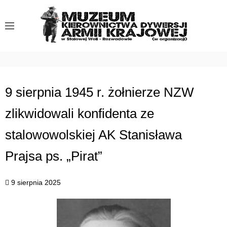
S
k
i
p
t
o
c
9 sierpnia 1945 r. żołnierze NZW
o
zlikwidowali konfidenta ze
n
t
stalowowolskiej AK Stanisława
e
n
Prajsa ps. „Pirat”
t
9 sierpnia 2025