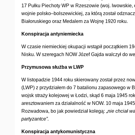
17 Pułku Piechoty WP w Rzeszowie (woj. lwowskie, 
wojnie polsko–bolszewickiej, za którą został odzna
Białoruskiego oraz Medalem za Wojnę 1920 roku.
Konspiracja antyniemiecka
W czasie niemieckiej okupacji wstąpił początkiem 
Nisku. W szeregach NOW Józef Gajda walczył do wej
Przymusowa służba w LWP
W listopadzie 1944 roku skierowany został przez n
(LWP) z przydziałem do 7 batalionu zapasowego w Bu
wojsk straży kolejowej w Łodzi, skąd 6 maja 1945 ro
aresztowaniem za działalność w NOW. 10 maja 1945 r
Rozwadowa, bo jak powiedział kolegą: „
nie chciał w
partyzantce”.
Konspiracja antykomunistyczna