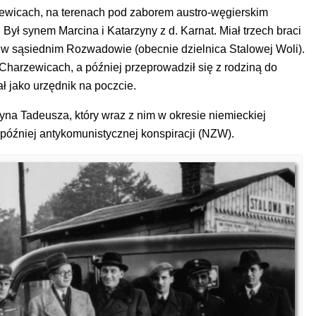
rzewicach, na terenach pod zaborem austro-węgierskim
 Był synem Marcina i Katarzyny z d. Karnat. Miał trzech braci
ą w sąsiednim Rozwadowie (obecnie dzielnica Stalowej Woli).
arzewicach, a później przeprowadził się z rodziną do
ł jako urzędnik na poczcie.
 syna Tadeusza, który wraz z nim w okresie niemieckiej
 później antykomunistycznej konspiracji (NZW).