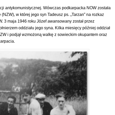
racji antykomunistycznej. Wówczas podkarpacka NOW została
NZW), w której jego syn Tadeusz ps. „Tarzan” na rozkaz
. 3 maja 1946 roku Józef awansowany został przez
łnierzem oddziału jego syna. Kilka miesięcy później oddział
j NZW i podjął wzmożoną walkę z sowieckim okupantem oraz
arpacia.