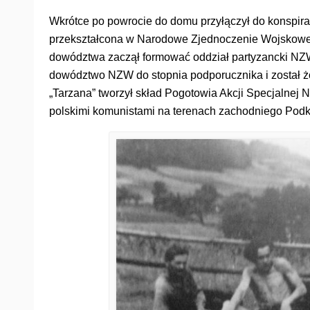
Wkrótce po powrocie do domu przyłączył do konspi
przekształcona w Narodowe Zjednoczenie Wojskowe (
dowództwa zaczął formować oddział partyzancki NZW
dowództwo NZW do stopnia podporucznika i został żo
„Tarzana” tworzył skład Pogotowia Akcji Specjalne
polskimi komunistami na terenach zachodniego Podk