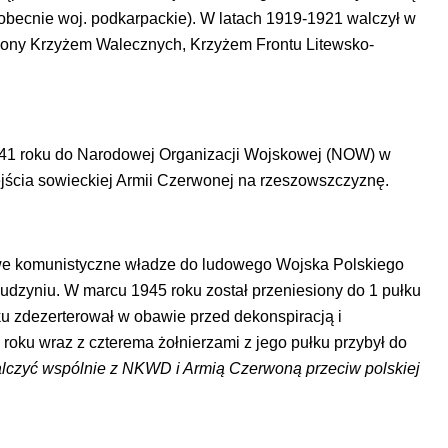
obecnie woj. podkarpackie). W latach 1919-1921 walczył w
czony Krzyżem Walecznych, Krzyżem Frontu Litewsko-
1941 roku do Narodowej Organizacji Wojskowej (NOW) w
ścia sowieckiej Armii Czerwonej na rzeszowszczyznę.
owe komunistyczne władze do ludowego Wojska Polskiego
dzyniu. W marcu 1945 roku został przeniesiony do 1 pułku
ku zdezerterował w obawie przed dekonspiracją i
oku wraz z czterema żołnierzami z jego pułku przybył do
alczyć wspólnie z NKWD i Armią Czerwoną przeciw polskiej