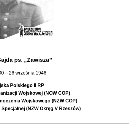
Gajda ps. „Zawisza”
00 – 26 września 1946
jska Polskiego II RP
ganizacji Wojskowej (NOW COP)
dnoczenia Wojskowego (NZW COP)
 Specjalnej (NZW Okręg V Rzeszów)