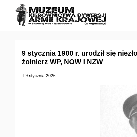
S
k
i
p
t
o
c
9 stycznia 1900 r. urodził się nie
o
żołnierz WP, NOW i NZW
n
t
9 stycznia 2026
e
n
t