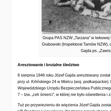
Grupa PAS NZW „Tarzana” w Iwkowej k.
Grabowski (Inspektorat Tarnów NZW), cz
Gajda ps. „Zawisz
Aresztowanie i brutalne śledztwo
8 sierpnia 1946 roku Józef Gajda aresztowany zost
przy ul. Kilińskiego 24 w Mielcu (woj. podkarpackie)
Wojewódzkiego Urzędu Bezpieczeństwa Publicznego
7 – tzw. „celi śmierci”, w której nie było oświetlenia
Tuż po przywiezieniu do więzienia Józef Gajda zost