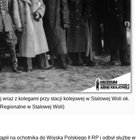
wraz z kolegami przy stacji kolejowej w Stalowej Woli ok.
 Regionalne w Stalowej Woli)
ąpił na ochotnika do Wojska Polskiego II RP i odbył służbę w