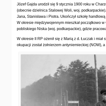
Józef Gajda urodził się 9 stycznia 1900 roku w Cha
(obecnie dzielnica Stalowej Woli, woj. podkarpackie).
Jana, Stanisława i Piotra. Ukończył szkołę handlow
W okresie międzywojennym mieszkał początkowo w Ch
pobliskiego Niska (woj. podkarpackie), gdzie pracowa
W okresie II RP ożenił się z Marią z d. Łuczak i miał
okupacji został żołnierzem antyniemieckiej (NOW), a