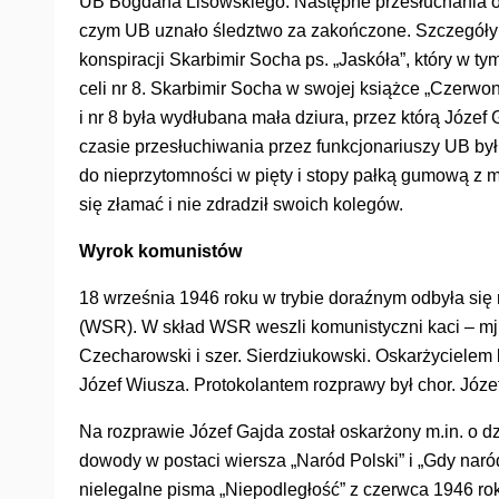
UB Bogdana Lisowskiego. Następne przesłuchania odby
czym UB uznało śledztwo za zakończone. Szczegóły 
konspiracji Skarbimir Socha ps. „Jaskóła”, który w
celi nr 8. Skarbimir Socha w swojej książce „Czerwon
i nr 8 była wydłubana mała dziura, przez którą Józef
czasie przesłuchiwania przez funkcjonariuszy UB był 
do nieprzytomności w pięty i stopy pałką gumową z m
się złamać i nie zdradził swoich kolegów.
Wyrok komunistów
18 września 1946 roku w trybie doraźnym odbyła 
(WSR). W skład WSR weszli komunistyczni kaci – mj
Czecharowski i szer. Sierdziukowski. Oskarżycielem 
Józef Wiusza. Protokolantem rozprawy był chor. Józe
Na rozprawie Józef Gajda został oskarżony m.in. o d
dowody w postaci wiersza „Naród Polski” i „Gdy naró
nielegalne pisma „Niepodległość” z czerwca 1946 rok