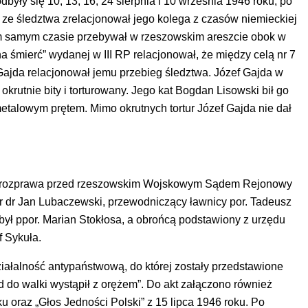
ły się 10, 13, 16, 24 sierpnia i 10 września 1946 roku, po
ze śledztwa zrelacjonował jego kolega z czasów niemieckiej
 tym samym czasie przebywał w rzeszowskim areszcie obok w
a śmierć” wydanej w III RP relacjonował, że między celą nr 7
 Gajda relacjonował jemu przebieg śledztwa. Józef Gajda w
okrutnie bity i torturowany. Jego kat Bogdan Lisowski bił go
etalowym prętem. Mimo okrutnych tortur Józef Gajda nie dał
się rozprawa przed rzeszowskim Wojskowym Sądem Rejonowy
r dr Jan Lubaczewski, przewodniczący ławnicy por. Tadeusz
był ppor. Marian Stokłosa, a obrońcą podstawiony z urzędu
f Sykuła.
ziałalność antypaństwową, do której zostały przedstawione
d do walki wystąpił z orężem”. Do akt załączono również
u oraz „Głos Jedności Polski” z 15 lipca 1946 roku. Po