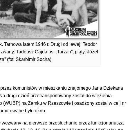
 Tarnowa latem 1946 r. Drugi od lewej: Teodor
warty: Tadeusz Gajda ps. „Tarzan”, piąty: Józef
a” (fot. Skarbimir Socha).
ał przez komunistów w mieszkaniu znajomego Jana Dziekana
. Na drugi dzień przetransportowany został do więzienia
 (WUBP) na Zamku w Rzeszowie i osadzony został w celi nr
 i zamurowane było okno.
ał wezwany na pierwsze przesłuchanie przez funkcjonariusza