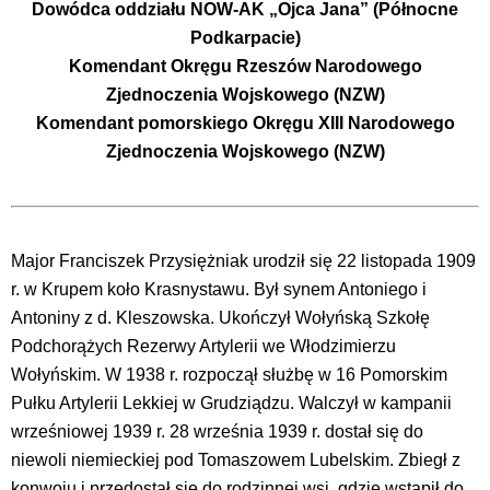
Dowódca oddziału NOW-AK „Ojca Jana” (Północne
Podkarpacie)
Komendant Okręgu Rzeszów Narodowego
Zjednoczenia Wojskowego (NZW)
Komendant pomorskiego Okręgu XIII Narodowego
Zjednoczenia Wojskowego (NZW)
Major Franciszek Przysiężniak urodził się 22 listopada 1909
r. w Krupem koło Krasnystawu. Był synem Antoniego i
Antoniny z d. Kleszowska. Ukończył Wołyńską Szkołę
Podchorążych Rezerwy Artylerii we Włodzimierzu
Wołyńskim. W 1938 r. rozpoczął służbę w 16 Pomorskim
Pułku Artylerii Lekkiej w Grudziądzu. Walczył w kampanii
wrześniowej 1939 r. 28 września 1939 r. dostał się do
niewoli niemieckiej pod Tomaszowem Lubelskim. Zbiegł z
konwoju i przedostał się do rodzinnej wsi, gdzie wstąpił do