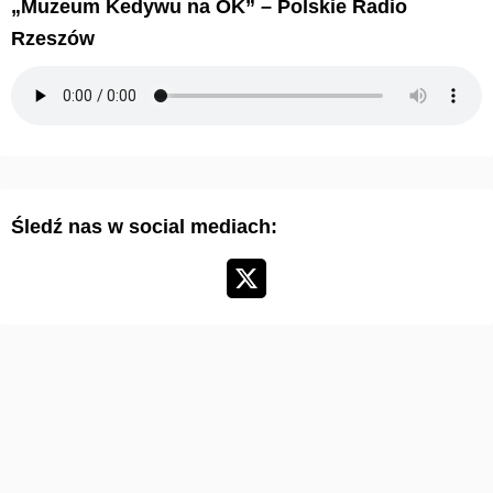
„Muzeum Kedywu na OK” – Polskie Radio
w
Rzeszów
u
m
a
r
t
y
Śledź nas w social mediach:
k
u
ł
ó
w
: