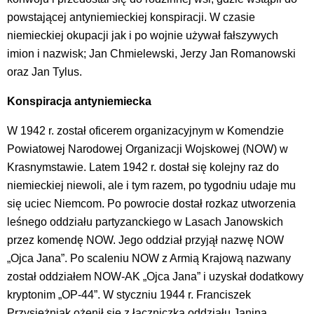
powstającej antyniemieckiej konspiracji. W czasie
niemieckiej okupacji jak i po wojnie używał fałszywych
imion i nazwisk; Jan Chmielewski, Jerzy Jan Romanowski
oraz Jan Tylus.
Konspiracja antyniemiecka
W 1942 r. został oficerem organizacyjnym w Komendzie
Powiatowej Narodowej Organizacji Wojskowej (NOW) w
Krasnymstawie. Latem 1942 r. dostał się kolejny raz do
niemieckiej niewoli, ale i tym razem, po tygodniu udaje mu
się uciec Niemcom. Po powrocie dostał rozkaz utworzenia
leśnego oddziału partyzanckiego w Lasach Janowskich
przez komendę NOW. Jego oddział przyjął nazwę NOW
„Ojca Jana”. Po scaleniu NOW z Armią Krajową nazwany
został oddziałem NOW-AK „Ojca Jana” i uzyskał dodatkowy
kryptonim „OP-44”. W styczniu 1944 r. Franciszek
Przysiężniak ożenił się z łączniczką oddziału Janiną