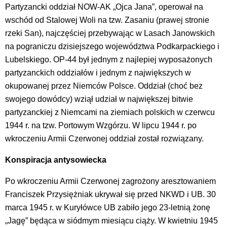
Partyzancki oddział NOW-AK „Ojca Jana”, operował na
wschód od Stalowej Woli na tzw. Zasaniu (prawej stronie
rzeki San), najczęściej przebywając w Lasach Janowskich
na pograniczu dzisiejszego województwa Podkarpackiego i
Lubelskiego. OP-44 był jednym z najlepiej wyposażonych
partyzanckich oddziałów i jednym z największych w
okupowanej przez Niemców Polsce. Oddział (choć bez
swojego dowódcy) wziął udział w największej bitwie
partyzanckiej z Niemcami na ziemiach polskich w czerwcu
1944 r. na tzw. Portowym Wzgórzu. W lipcu 1944 r. po
wkroczeniu Armii Czerwonej oddział został rozwiązany.
Konspiracja antysowiecka
Po wkroczeniu Armii Czerwonej zagrożony aresztowaniem
Franciszek Przysiężniak ukrywał się przed NKWD i UB. 30
marca 1945 r. w Kuryłówce UB zabiło jego 23-letnią żonę
„Jagę” będąca w siódmym miesiącu ciąży. W kwietniu 1945