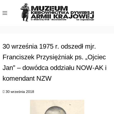
S
k
i
p
t
o
c
30 września 1975 r. odszedł mjr.
o
Franciszek Przysiężniak ps. „Ojciec
n
t
Jan” – dowódca oddziału NOW-AK i
e
n
komendant NZW
t
30 września 2018