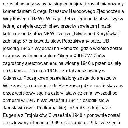
r. został awansowany na stopień majora i został mianowany
komendantem Okręgu Rzeszów Narodowego Zjednoczenia
Wojskowego (NZW). W maju 1945 r. jego oddział walczył w
jednej z największych bitew przeciw sowietom i rozbił
kolumnę oddziałów NKWD w tzw. „Bitwie pod Kuryłówką”
zabijając 57 enkawudzistów. Poszukiwany przez UB
jesienią 1945 r. wyjechał na Pomorze, gdzie wkrótce został
mianowany komendantem Okręgu XIII NZW. Znów
zagrożony aresztowaniem, na wiosnę 1946 r. przeniósł się
do Gdańska. 15 maja 1946 r. został aresztowany w
Gdańsku. Początkowo przewieziony został do aresztu w
Warszawie, a następnie do Rzeszowa gdzie został skazany
przez wojskowy sąd na cztery lata więzienia, wyszedł po
amnestii w 1947 r. We wrześniu 1947 r. osiedlił się w
Jarosławiu (woj. Podkarpackie) i ożenił się drugi raz z
Eugenia z Trojniaków. 3 września 1948 r. ponownie został
aresztowany i 4 marca 1949 r. skazany na 15 lat więzienia,