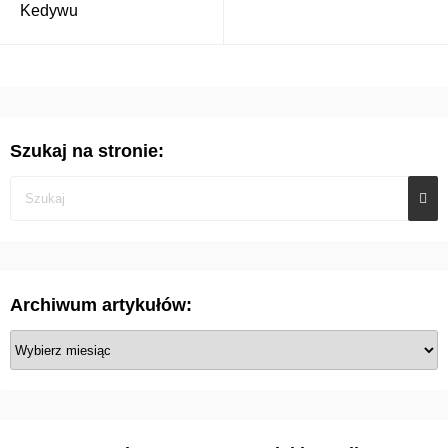
Kedywu
Szukaj na stronie:
Archiwum artykułów:
A
r
c
h
i