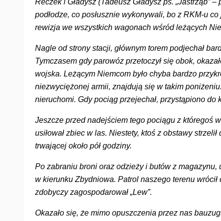
Reczek i Gładysz (Tadeusz Gładysz ps. „Jastrząb” –
podłodze, co posłusznie wykonywali, bo z RKM-u co
rewizja we wszystkich wagonach wśród leżących Ni
Nagle od strony stacji, głównym torem podjechał bar
Tymczasem gdy parowóz przetoczył się obok, okazało 
wojska. Leżącym Niemcom było chyba bardzo przykro
niezwyciężonej armii, znajdują się w takim poniżeniu
nieruchomi. Gdy pociąg przejechał, przystąpiono do 
Jeszcze przed nadejściem tego pociągu z któregoś wa
usiłował zbiec w las. Niestety, ktoś z obstawy strzelił 
trwającej około pół godziny.
Po zabraniu broni oraz odzieży i butów z magazynu, u
w kierunku Zbydniowa. Patrol naszego terenu wrócił d
zdobyczy zagospodarował „Lew”.
Okazało się, że mimo opuszczenia przez nas bauzugu 