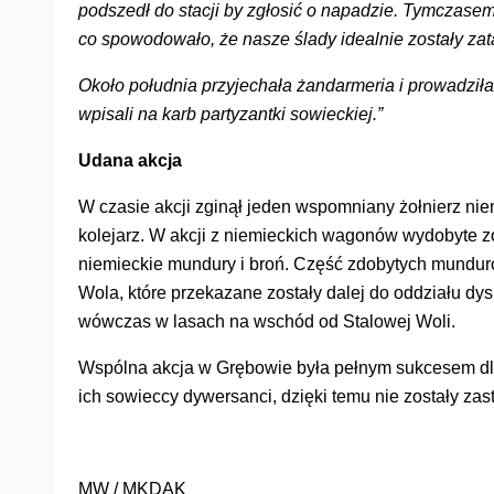
podszedł do stacji by zgłosić o napadzie. Tymczasem,
co spowodowało, że nasze ślady idealnie zostały zata
Około południa przyjechała żandarmeria i prowadziła
wpisali na karb partyzantki sowieckiej.”
Udana akcja
W czasie akcji zginął jeden wspomniany żołnierz niem
kolejarz. W akcji z niemieckich wagonów wydobyte zo
niemieckie mundury i broń. Część zdobytych munduró
Wola, które przekazane zostały dalej do oddziału d
wówczas w lasach na wschód od Stalowej Woli.
Wspólna akcja w Grębowie była pełnym sukcesem dla
ich sowieccy dywersanci, dzięki temu nie zostały za
MW / MKDAK