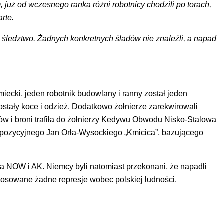
 już od wczesnego ranka różni robotnicy chodzili po torach,
rte.
 śledztwo. Żadnych konkretnych śladów nie znaleźli, a napad
iecki, jeden robotnik budowlany i ranny został jeden
stały koce i odzież. Dodatkowo żołnierze zarekwirowali
w i broni trafiła do żołnierzy Kedywu Obwodu Nisko-Stalowa
yspozycyjnego Jan Orła-Wysockiego „Kmicica”, bazującego
 NOW i AK. Niemcy byli natomiast przekonani, że napadli
stosowane żadne represje wobec polskiej ludności.