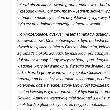
mieszkała zmilitaryzowana grupa remontowo – budow
Przebudowywali oni tory, mosty – jednym słowem wyko
uzbrojenie miało być celem projektowanej wyprawy
było też przedmiotem naszego zainteresowania.
Po wyczerpującej dyskusji na temat napadu, ustalony z
kierować „Lew”. Mnie zobowiązano, bym podesłał patro
dwóch rosyjskich żołnierzy Griszę i Władimira, któryc
zgromadzić około 20 ludzi, by miał kto nieść zdobyt
dokonany w nocy, kiedy wszyscy będą spać. Jedynie 
wagonie, który był wartownią, świeciło się światło i
ludzi. Reszta grupy wartowniczej spała. Okoliczności
bauzugu na bocznicy w kierunku wschodnim, w odległ
kolejowej, gdzie z jednej strony torów rósł trzydziest
Istotną kwestią w tym napadzie miał być fakt upozor
Sowieci. Ataku na wartownię miał dokonać „Lew” z ud
mieli bardzo głośno krzyczeć po rosyjsku, nakazują