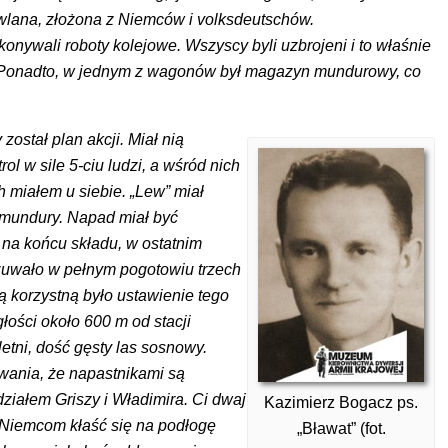
lana, złożona z Niemców i volksdeutschów.
nywali roboty kolejowe. Wszyscy byli uzbrojeni i to właśnie
. Ponadto, w jednym z wagonów był magazyn mundurowy, co
ostał plan akcji. Miał nią
l w sile 5-ciu ludzi, a wśród nich
h miałem u siebie. „Lew” miał
e mundury. Napad miał być
na końcu składu, w ostatnim
 czuwało w pełnym pogotowiu trzech
ą korzystną było ustawienie tego
ości około 600 m od stacji
oletni, dość gęsty las sosnowy.
owania, że napastnikami są
ziałem Griszy i Władimira. Ci dwaj
Kazimierz Bogacz ps.
c Niemcom kłaść się na podłogę
„Bławat” (fot.