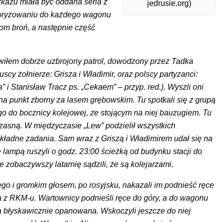
kazu miała być oddana seria z
jedrusie.org)
roryzowaniu do każdego wagonu
om broń, a następnie część
awiłem dobrze uzbrojony patrol, dowodzony przez Tadka
scy żołnierze: Grisza i Władimir, oraz polscy partyzanci:
 i Stanisław Tracz ps. „Cekaem” – przyp. red.). Wyszli oni
na punkt zborny za lasem grębowskim. Tu spotkali się z grupą
o do bocznicy kolejowej, ze stojącym na niej bauzugiem. Tu
zasną. W międzyczasie „Lew” podzielił wszystkich
okładne zadania. Sam wraz z Griszą i Władimirem udał się na
ię lampą ruszyli o godz. 23:00 ścieżką od budynku stacji do
 zobaczywszy latarnię sądzili, że są kolejarzami.
go i gromkim głosem, po rosyjsku, nakazali im podnieść ręce
 z RKM-u. Wartownicy podnieśli ręce do góry, a do wagonu
ła błyskawicznie opanowana. Wskoczyli jeszcze do niej