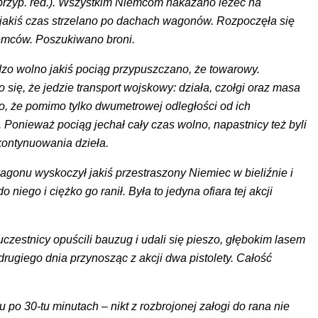
 przyp. red.). Wszystkim Niemcom nakazano leżeć na
 jakiś czas strzelano po dachach wagonów. Rozpoczęła się
emców. Poszukiwano broni.
dzo wolno jakiś pociąg przypuszczano, że towarowy.
się, że jedzie transport wojskowy: działa, czołgi oraz masa
, że pomimo tylko dwumetrowej odległości od ich
. Ponieważ pociąg jechał cały czas wolno, napastnicy też byli
kontynuowania dzieła.
gonu wyskoczył jakiś przestraszony Niemiec w bieliźnie i
do niego i ciężko go ranił. Była to jedyna ofiara tej akcji
czestnicy opuścili bauzug i udali się pieszo, głębokim lasem
rugiego dnia przynosząc z akcji dwa pistolety. Całość
po 30-tu minutach – nikt z rozbrojonej załogi do rana nie