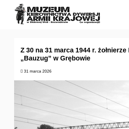
S
k
i
p
t
o
c
Z 30 na 31 marca 1944 r. żołnierz
o
„Bauzug” w Grębowie
n
t
31 marca 2026
e
n
t