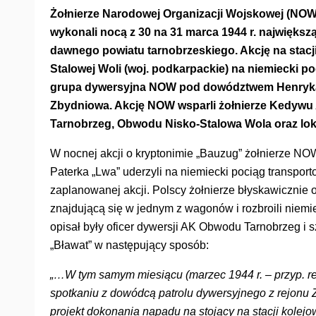
Żołnierze Narodowej Organizacji Wojskowej (NOW
wykonali nocą z 30 na 31 marca 1944 r. największ
dawnego powiatu tarnobrzeskiego. Akcję na stacj
Stalowej Woli (woj. podkarpackie) na
niemiecki po
grupa dywersyjna NOW pod dowództwem Henryka 
Zbydniowa. Akcję NOW wsparli żołnierze Kedywu
Tarnobrzeg, Obwodu Nisko-Stalowa Wola oraz lok
W nocnej akcji o kryptonimie „Bauzug” żołnierze 
Paterka „Lwa” uderzyli na niemiecki pociąg transport
zaplanowanej akcji. Polscy żołnierze błyskawicznie
znajdującą się w jednym z wagonów i rozbroili niemie
opisał były oficer dywersji AK Obwodu Tarnobrzeg i
„Bławat” w następujący sposób:
„…W tym samym miesiącu (marzec 1944 r. – przyp. r
spotkaniu z dowódcą patrolu dywersyjnego z rejonu
projekt dokonania napadu na stojący na stacji kolej