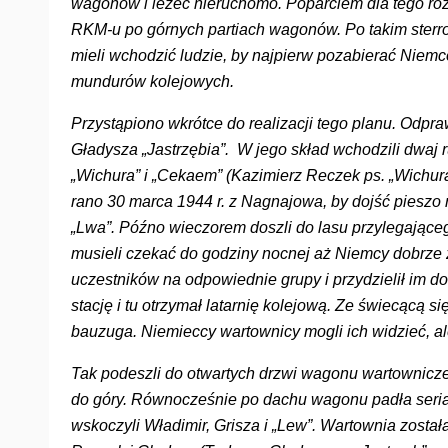
wagonów i leżeć nieruchomo. Poparciem dla tego roz
RKM-u po górnych partiach wagonów. Po takim ster
mieli wchodzić ludzie, by najpierw pozabierać Niemc
mundurów kolejowych.
Przystąpiono wkrótce do realizacji tego planu. Odpr
Gładysza „Jastrzębia”. W jego skład wchodzili dwaj ru
„Wichura” i „Cekaem” (Kazimierz Reczek ps. „Wichura”
rano 30 marca 1944 r. z Nagnajowa, by dojść pieszo 
„Lwa”. Późno wieczorem doszli do lasu przylegająceg
musieli czekać do godziny nocnej aż Niemcy dobrze 
uczestników na odpowiednie grupy i przydzielił im d
stację i tu otrzymał latarnię kolejową. Ze świecącą s
bauzuga. Niemieccy wartownicy mogli ich widzieć, ale
Tak podeszli do otwartych drzwi wagonu wartownicze
do góry. Równocześnie po dachu wagonu padła seria
wskoczyli Władimir, Grisza i „Lew”. Wartownia zosta