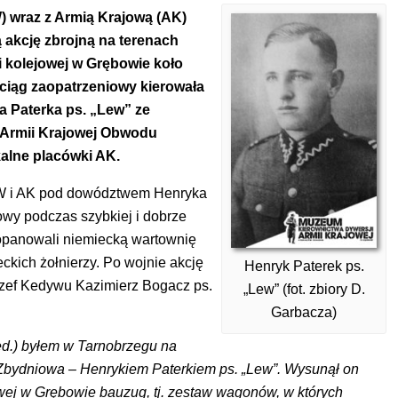
) wraz z Armią Krajową (AK)
ą akcję zbrojną na terenach
i kolejowej w Grębowie koło
ciąg zaopatrzeniowy kierowała
Paterka ps. „Lew” ze
 Armii Krajowej Obwodu
alne placówki AK.
NOW i AK pod dowództwem Henryka
owy podczas szybkiej i dobrze
 opanowali niemiecką wartownię
ckich żołnierzy. Po wojnie akcję
Henryk Paterek ps.
 szef Kedywu Kazimierz Bogacz ps.
„Lew” (fot. zbiory D.
Garbacza)
ed.) byłem w Tarnobrzegu na
 Zbydniowa – Henrykiem Paterkiem ps. „Lew”. Wysunął on
owej w Grębowie bauzug, tj. zestaw wagonów, w których